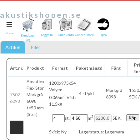
akustikshopen.se
≡
Tipsa en vän:
e-post*
Meny
Logga in
Kundkonto
Orderhistorik
Tipsa
Kundvagn
(0)
Ditt namn*
Artikel
Filer
Text
Pri
Art.nr.
Produkt
Format
Paketmängd
Färg
En
Direktlänk till denna sida
Länken ovan kommer att bakas in i ditt tips!
Absoflex
1200x975x54
Flex Stor
Volym:
Mörkgrå
1550
4 st/pkt
7502-
Mörkgrå
3
6098
SEK /
0.065m
Vikt:
6098
6098
11.5kg
t=50 mm
(Stor)
2
st.
m
SEK.
Skick:
Ny
Lagerstatus:
Lagervara