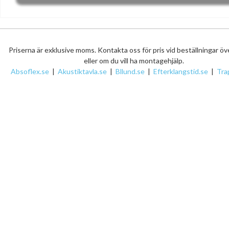
Priserna är exklusive moms. Kontakta oss för pris vid beställningar ö
eller om du vill ha montagehjälp.
Absoflex.se
|
Akustiktavla.se
|
Bllund.se
|
Efterklangstid.se
|
Tra