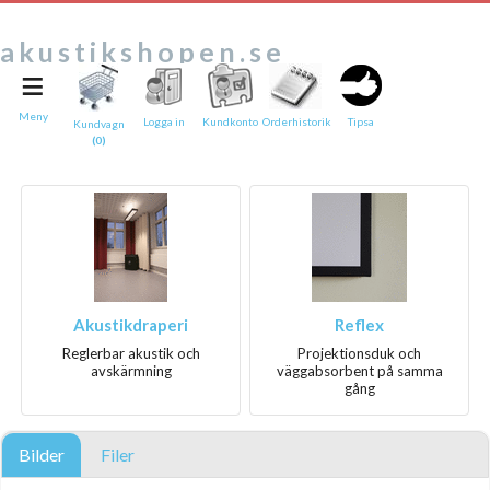
akustikshopen.se
≡
Tipsa en vän:
e-post*
Meny
Logga in
Kundkonto
Orderhistorik
Tipsa
Kundvagn
(0)
Ditt namn*
Text
Direktlänk till denna sida
Länken ovan kommer att bakas in i ditt tips!
Akustikdraperi
Reflex
Reglerbar akustik och
Projektionsduk och
avskärmning
väggabsorbent på samma
gång
Bilder
Filer