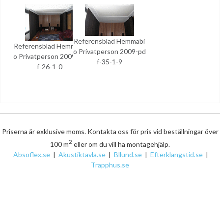
Referensblad Hemmabi
Referensblad Hemmabi
o Privatperson 2009-pd
o Privatperson 2009-pd
f-35-1-9
f-26-1-0
Priserna är exklusive moms. Kontakta oss för pris vid beställningar över
2
100 m
eller om du vill ha montagehjälp.
Absoflex.se
|
Akustiktavla.se
|
Bllund.se
|
Efterklangstid.se
|
Trapphus.se