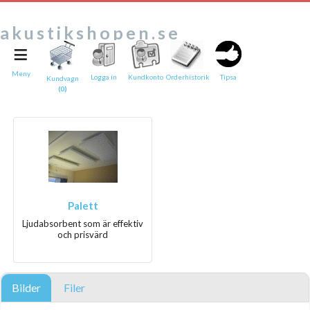
akustikshopen.se
≡
Tipsa en vän:
e-post*
Meny
Logga in
Kundkonto
Orderhistorik
Tipsa
Kundvagn
(0)
Ditt namn*
Text
Direktlänk till denna sida
Länken ovan kommer att bakas in i ditt tips!
Palett
Ljudabsorbent som är effektiv
och prisvärd
Bilder
Filer