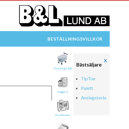
BESTÄLLNINGSVILLKOR
X
Bästsäljare
Kundvagn
(0)
TipToe
Palett
Logga in
Anslagstavla
Kundkonto