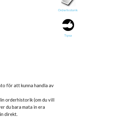
Orderhistorik
Tipsa en vän:
e-post*
Tipsa
Ditt namn*
Text
Direktlänk till denna sida
to för att kunna handla av
Länken ovan kommer att bakas in i ditt tips!
n orderhistorik (om du vill
ver du bara mata in era
n direkt.