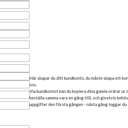
Här skapar du ditt kundkonto, du måste skapa ett kon
oss.
Via kundkontot kan du kopiera dina gamla ordrar ur di
beställa samma vara en gång till), och givetvis behö
uppgifter den första gången - nästa gång loggar du i