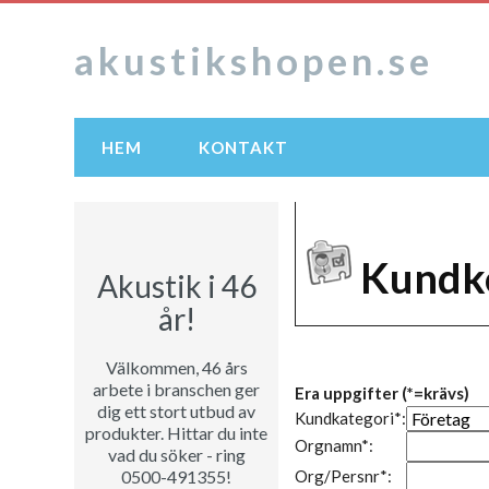
akustikshopen.se
HEM
KONTAKT
Kundk
Akustik i 46
år!
Välkommen, 46 års
arbete i branschen ger
Era uppgifter (*=krävs)
dig ett stort utbud av
Kundkategori*:
produkter. Hittar du inte
Orgnamn*:
vad du söker - ring
0500-491355!
Org/Persnr*: