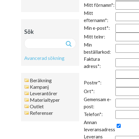
Mitt förnamn*:
Mitt
efternamn*:
Min e-post*:
Sök
Mitt telnr:
Min
beställarkod:
Avancerad sökning
Faktura
adress*:
Avancerad sökning:
Beräkning
Postnr*:
Fritext
Kampanj
Ort*:
Leverantörer
Artikelnr
Gemensam e-
Materialtyper
Namn
Outlet
post:
Leverantör
Referenser
Telefon*:
Färg
Annan
Format
leveransadress
Tjocklek
Leverans
Artikelgrupp