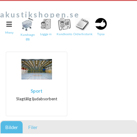
akustikshopen.se
≡
Tipsa en vän:
e-post*
Meny
Logga in
Kundkonto
Orderhistorik
Tipsa
Kundvagn
(0)
Ditt namn*
Text
Direktlänk till denna sida
Länken ovan kommer att bakas in i ditt tips!
Sport
Slagtålig ljudabsorbent
Bilder
Filer