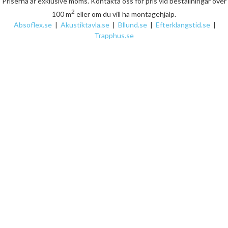
Priserna är exklusive moms. Kontakta oss för pris vid beställningar över
2
100 m
eller om du vill ha montagehjälp.
Absoflex.se
|
Akustiktavla.se
|
Bllund.se
|
Efterklangstid.se
|
Trapphus.se