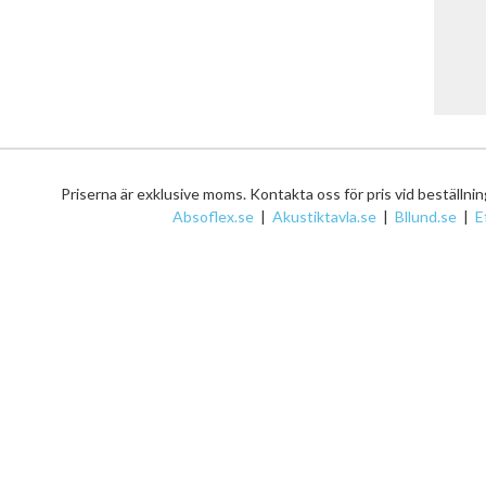
Priserna är exklusive moms. Kontakta oss för pris vid beställni
Absoflex.se
|
Akustiktavla.se
|
Bllund.se
|
E