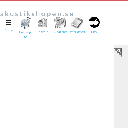
akustikshopen.se
≡
Tipsa en vän:
e-post*
Meny
Logga in
Kundkonto
Orderhistorik
Tipsa
Kundvagn
(0)
Ditt namn*
Text
Direktlänk till denna sida
Länken ovan kommer att bakas in i ditt tips!