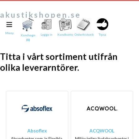
akustikshopen.se
≡
Tipsa en vän:
e-post*
Meny
Logga in
Kundkonto
Orderhistorik
Tipsa
Kundvagn
(0)
Ditt namn*
Titta i vårt sortiment utifrån
Text
olika leverarntörer.
Direktlänk till denna sida
Länken ovan kommer att bakas in i ditt tips!
Absoflex
ACQWOOL
Absorbenter som är Flexibla.
Miljövänliga ljudabsorbenter i