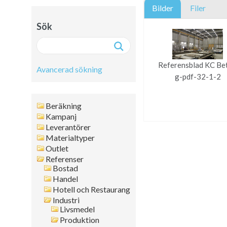
Bilder
Filer
Sök
Referensblad KC Be
Avancerad sökning
g-pdf-32-1-2
Avancerad sökning:
Beräkning
Fritext
Kampanj
Leverantörer
Artikelnr
Materialtyper
Namn
Outlet
Leverantör
Referenser
Färg
Bostad
Format
Handel
Hotell och Restaurang
Tjocklek
Industri
Artikelgrupp
Livsmedel
Kanttyp
Produktion
Placering