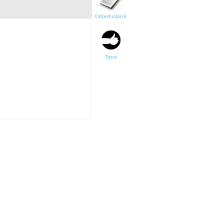
Orderhistorik
Tipsa en vän:
e-post*
Tipsa
Ditt namn*
Text
Direktlänk till denna sida
Länken ovan kommer att bakas in i ditt tips!