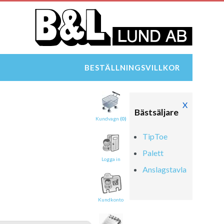
BESTÄLLNINGSVILLKOR
X
Bästsäljare
Kundvagn
(0)
TipToe
Palett
Logga in
Anslagstavla
Kundkonto