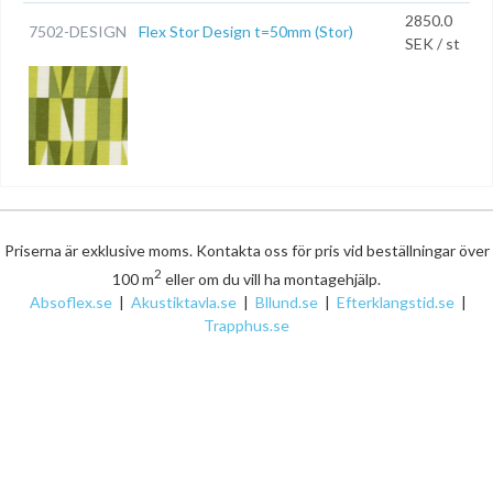
2850.0
7502-DESIGN
Flex Stor Design t=50mm (Stor)
SEK / st
Priserna är exklusive moms. Kontakta oss för pris vid beställningar över
2
100 m
eller om du vill ha montagehjälp.
Absoflex.se
|
Akustiktavla.se
|
Bllund.se
|
Efterklangstid.se
|
Trapphus.se