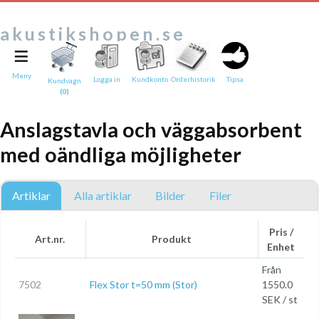
akustikshopen.se
≡
Tipsa en vän:
e-post*
Meny
Logga in
Kundkonto
Orderhistorik
Tipsa
Kundvagn
(0)
Ditt namn*
Anslagstavla och väggabsorbent
Text
med oändliga möjligheter
Direktlänk till denna sida
Länken ovan kommer att bakas in i ditt tips!
Artiklar
Alla artiklar
Bilder
Filer
Pris /
Art.nr.
Produkt
Enhet
Från
7502
Flex Stor t=50 mm (Stor)
1550.0
SEK / st