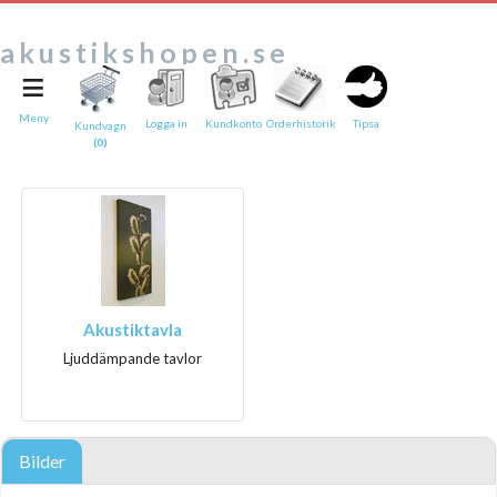
akustikshopen.se
≡
Tipsa en vän:
e-post*
Meny
Logga in
Kundkonto
Orderhistorik
Tipsa
Kundvagn
(0)
Ditt namn*
Text
Direktlänk till denna sida
Länken ovan kommer att bakas in i ditt tips!
Akustiktavla
Ljuddämpande tavlor
Bilder