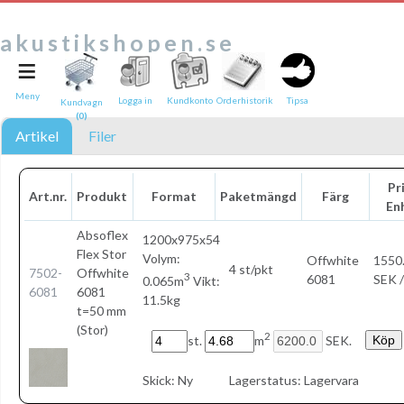
akustikshopen.se
≡
Tipsa en vän:
e-post*
Meny
Logga in
Kundkonto
Orderhistorik
Tipsa
Kundvagn
(0)
Ditt namn*
Artikel
Filer
Text
Pri
Art.nr.
Produkt
Format
Paketmängd
Färg
En
Direktlänk till denna sida
Länken ovan kommer att bakas in i ditt tips!
Absoflex
1200x975x54
Flex Stor
Volym:
Offwhite
1550
4 st/pkt
7502-
Offwhite
3
6081
SEK /
0.065m
Vikt:
6081
6081
11.5kg
t=50 mm
(Stor)
2
st.
m
SEK.
Skick:
Ny
Lagerstatus:
Lagervara