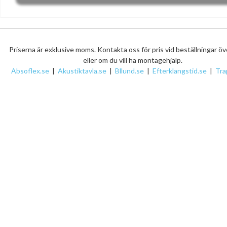
Priserna är exklusive moms. Kontakta oss för pris vid beställningar ö
eller om du vill ha montagehjälp.
Absoflex.se
|
Akustiktavla.se
|
Bllund.se
|
Efterklangstid.se
|
Tra