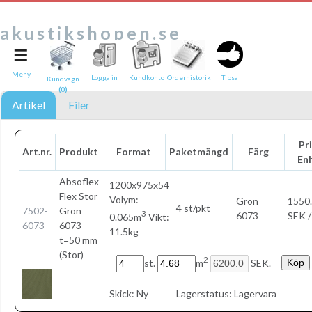
akustikshopen.se
≡
Tipsa en vän:
e-post*
Meny
Logga in
Kundkonto
Orderhistorik
Tipsa
Kundvagn
(0)
Ditt namn*
Artikel
Filer
Text
Pri
Art.nr.
Produkt
Format
Paketmängd
Färg
En
Direktlänk till denna sida
Länken ovan kommer att bakas in i ditt tips!
Absoflex
1200x975x54
Flex Stor
Volym:
Grön
1550
4 st/pkt
7502-
Grön
3
6073
SEK /
0.065m
Vikt:
6073
6073
11.5kg
t=50 mm
(Stor)
2
st.
m
SEK.
Skick:
Ny
Lagerstatus:
Lagervara