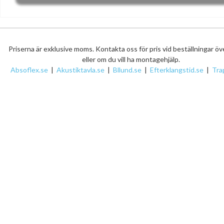
Priserna är exklusive moms. Kontakta oss för pris vid beställningar ö
eller om du vill ha montagehjälp.
Absoflex.se
|
Akustiktavla.se
|
Bllund.se
|
Efterklangstid.se
|
Tra