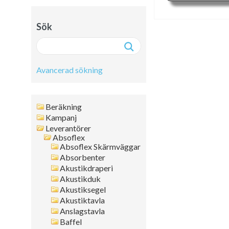
Sök
Avancerad sökning
Avancerad sökning:
Beräkning
Fritext
Kampanj
Leverantörer
Artikelnr
Absoflex
Namn
Absoflex Skärmväggar
Leverantör
Absorbenter
Färg
Akustikdraperi
Akustikduk
Format
Akustiksegel
Tjocklek
Akustiktavla
Artikelgrupp
Anslagstavla
Kanttyp
Baffel
Placering