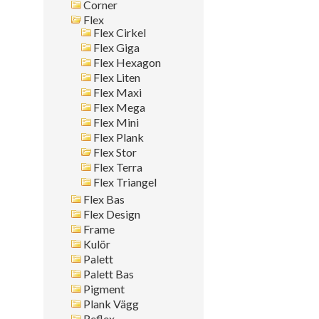
Corner
Montagesätt
Flex
Flex Cirkel
Sök i allt
Flex Giga
Flex Hexagon
Flex Liten
Flex Maxi
Flex Mega
Flex Mini
Flex Plank
Flex Stor
Flex Terra
Flex Triangel
Flex Bas
Flex Design
Frame
Kulör
Palett
Palett Bas
Pigment
Plank Vägg
Reflex