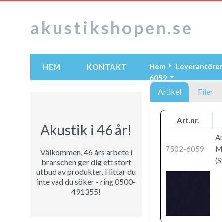
akustikshopen.se
Hem
Leverantöre
HEM
KONTAKT
6059
Artikel
Filer
Art.nr.
Akustik i 46 år!
A
7502-6059
M
Välkommen, 46 års arbete i
(S
branschen ger dig ett stort
utbud av produkter. Hittar du
inte vad du söker - ring 0500-
491355!