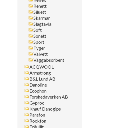
Renett
Siluett
Skärmar
Slagtavla
Soft
Sonett
Sport
Tyger
Valvett
Väggabsorbent
ACQWOOL
Armstrong
B&L Lund AB
Danoline
Ecophon
Forshedaverken AB
Gyproc
Knauf Danogips
Parafon
Rockfon
Träullit