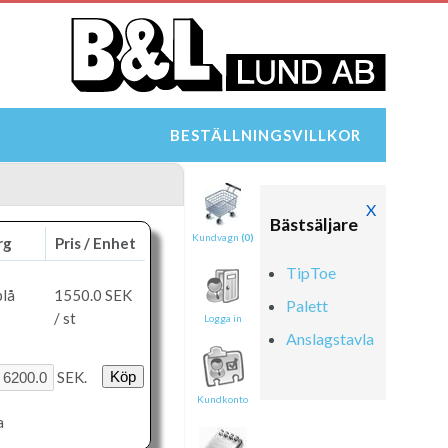
BESTÄLLNINGSVILLKOR
X
Bästsäljare
Kundvagn
(0)
rg
Pris / Enhet
TipToe
lå
1550.0
SEK
Palett
/ st
Logga in
Anslagstavla
SEK.
Kundkonto
a