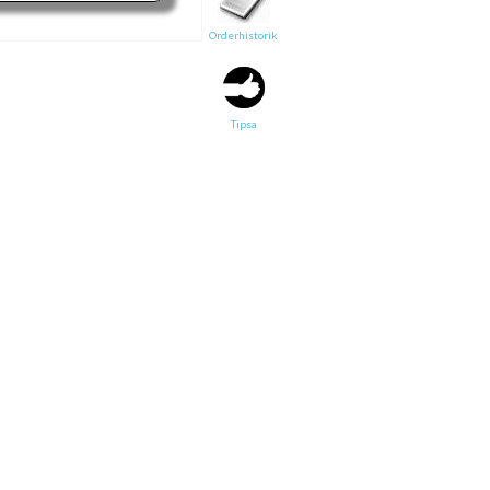
Orderhistorik
Tipsa en vän:
e-post*
Tipsa
Ditt namn*
Text
Direktlänk till denna sida
Länken ovan kommer att bakas in i ditt tips!