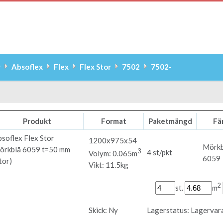
r
Absoflex
Flex
Flex Stor
7502
7502-
Produkt
Format
Paketmängd
Fä
bsoflex
Flex Stor
1200x975x54
Mörkb
örkblå 6059 t=50 mm
3
4 st/pkt
Volym: 0.065m
6059
tor)
Vikt: 11.5kg
2
st.
m
Skick:
Ny
Lagerstatus:
Lagervar