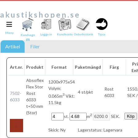
akustikshopen.se
≡
Tipsa en vän:
e-post*
Meny
Logga in
Kundkonto
Orderhistorik
Tipsa
Kundvagn
(0)
Ditt namn*
Artikel
Filer
Text
Pri
Art.nr.
Produkt
Format
Paketmängd
Färg
En
Direktlänk till denna sida
Länken ovan kommer att bakas in i ditt tips!
Absoflex
1200x975x54
Flex Stor
Volym:
Rost
1550
4 st/pkt
7502-
Rost
3
6033
SEK /
0.065m
Vikt:
6033
6033
11.5kg
t=50 mm
(Stor)
2
st.
m
SEK.
Skick:
Ny
Lagerstatus:
Lagervara