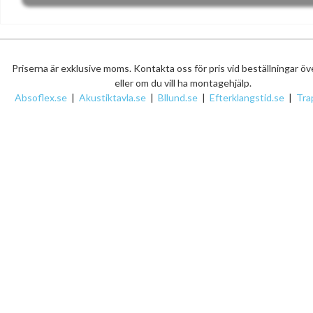
Priserna är exklusive moms. Kontakta oss för pris vid beställningar ö
eller om du vill ha montagehjälp.
Absoflex.se
|
Akustiktavla.se
|
Bllund.se
|
Efterklangstid.se
|
Tra