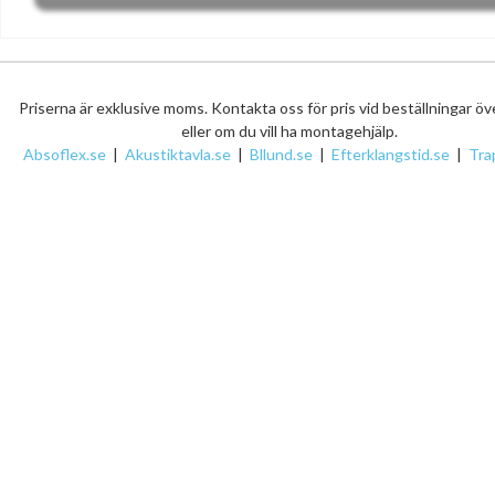
Priserna är exklusive moms. Kontakta oss för pris vid beställningar ö
eller om du vill ha montagehjälp.
Absoflex.se
|
Akustiktavla.se
|
Bllund.se
|
Efterklangstid.se
|
Tra