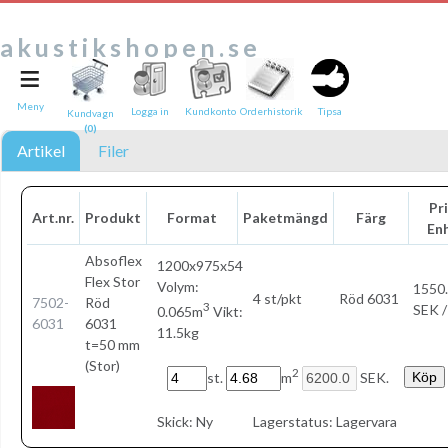
akustikshopen.se
≡
Tipsa en vän:
e-post*
Meny
Logga in
Kundkonto
Orderhistorik
Tipsa
Kundvagn
(0)
Ditt namn*
Artikel
Filer
Text
Pri
Art.nr.
Produkt
Format
Paketmängd
Färg
En
Direktlänk till denna sida
Länken ovan kommer att bakas in i ditt tips!
Absoflex
1200x975x54
Flex Stor
Volym:
1550
4 st/pkt
Röd 6031
7502-
Röd
3
SEK /
0.065m
Vikt:
6031
6031
11.5kg
t=50 mm
(Stor)
2
st.
m
SEK.
Skick:
Ny
Lagerstatus:
Lagervara