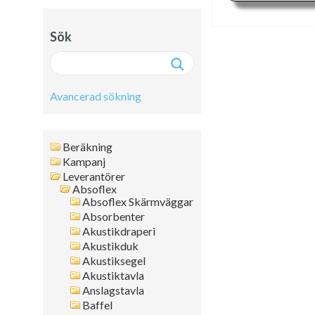
Sök
Avancerad sökning
Avancerad sökning:
Beräkning
Fritext
Kampanj
Leverantörer
Artikelnr
Absoflex
Namn
Absoflex Skärmväggar
Leverantör
Absorbenter
Färg
Akustikdraperi
Akustikduk
Format
Akustiksegel
Tjocklek
Akustiktavla
Artikelgrupp
Anslagstavla
Kanttyp
Baffel
Placering