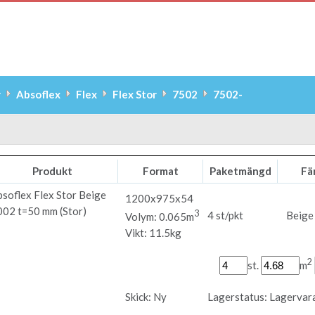
r
Absoflex
Flex
Flex Stor
7502
7502-
Produkt
Format
Paketmängd
Fä
bsoflex
Flex Stor Beige
1200x975x54
002 t=50 mm (Stor)
3
4 st/pkt
Beige
Volym: 0.065m
Vikt: 11.5kg
2
st.
m
Skick:
Ny
Lagerstatus:
Lagervar