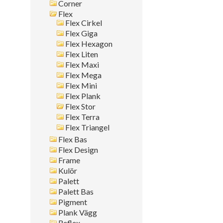
Corner
Montagesätt
Flex
Flex Cirkel
Sök i allt
Flex Giga
Flex Hexagon
Flex Liten
Flex Maxi
Flex Mega
Flex Mini
Flex Plank
Flex Stor
Flex Terra
Flex Triangel
Flex Bas
Flex Design
Frame
Kulör
Palett
Palett Bas
Pigment
Plank Vägg
Reflex