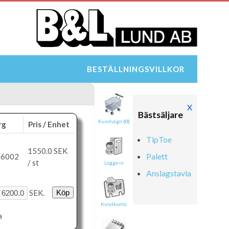
BESTÄLLNINGSVILLKOR
X
Bästsäljare
Kundvagn
(0)
rg
Pris / Enhet
TipToe
1550.0
SEK
Palett
 6002
/ st
Logga in
Anslagstavla
SEK.
Kundkonto
a