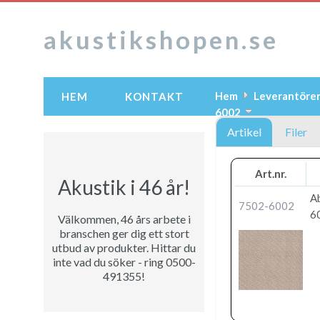
akustikshopen.se
Hem
Leverantöre
HEM
KONTAKT
6002
Artikel
Filer
Art.nr.
Akustik i 46 år!
A
7502-6002
6
Välkommen, 46 års arbete i
branschen ger dig ett stort
utbud av produkter. Hittar du
inte vad du söker - ring 0500-
491355!