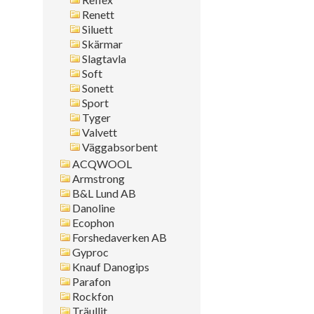
Renett
Siluett
Skärmar
Slagtavla
Soft
Sonett
Sport
Tyger
Valvett
Väggabsorbent
ACQWOOL
Armstrong
B&L Lund AB
Danoline
Ecophon
Forshedaverken AB
Gyproc
Knauf Danogips
Parafon
Rockfon
Träullit