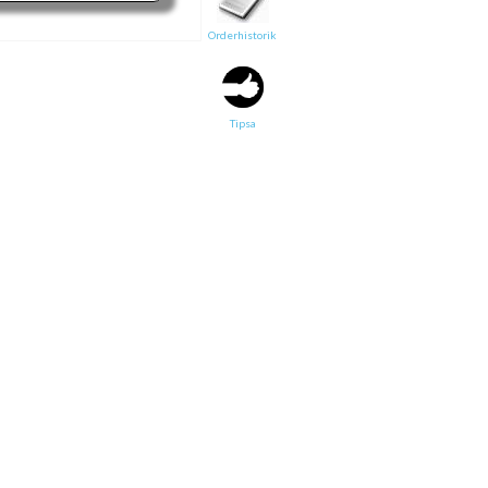
Orderhistorik
Tipsa en vän:
e-post*
Tipsa
Ditt namn*
Text
Direktlänk till denna sida
Länken ovan kommer att bakas in i ditt tips!