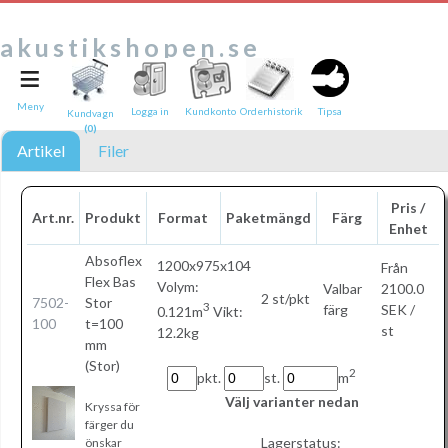
akustikshopen.se
≡
Tipsa en vän:
e-post*
Meny
Logga in
Kundkonto
Orderhistorik
Tipsa
Kundvagn
(0)
Ditt namn*
Artikel
Filer
Text
Pris /
Art.nr.
Produkt
Format
Paketmängd
Färg
Enhet
Direktlänk till denna sida
Länken ovan kommer att bakas in i ditt tips!
Absoflex
1200x975x104
Från
Flex Bas
Volym:
Valbar
2100.0
2 st/pkt
7502-
Stor
3
färg
SEK /
0.121m
Vikt:
100
t=100
st
12.2kg
mm
(Stor)
2
pkt.
st.
m
Välj varianter nedan
Kryssa för
färger du
Lagerstatus:
önskar