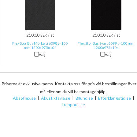
2100.0 SEK / st
2100.0 SEK / st
Flex Stor Bas Mörkgrå 6098 t=100
Flex Stor Bas Svart 6099 t=100 mm
mm 1200x975x104
1200x975x104
Välj
Välj
Priserna är exklusive moms. Kontakta oss för pris vid beställningar öve
2
m
eller om du vill ha montagehjälp.
Absoflex.se
|
Akustiktavla.se
|
Bllund.se
|
Efterklangstid.se
|
Trapphus.se