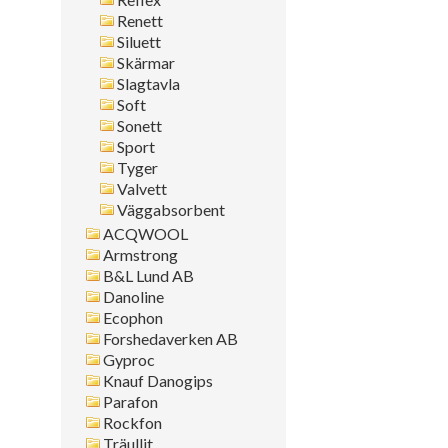
Renett
Siluett
Skärmar
Slagtavla
Soft
Sonett
Sport
Tyger
Valvett
Väggabsorbent
ACQWOOL
Armstrong
B&L Lund AB
Danoline
Ecophon
Forshedaverken AB
Gyproc
Knauf Danogips
Parafon
Rockfon
Träullit