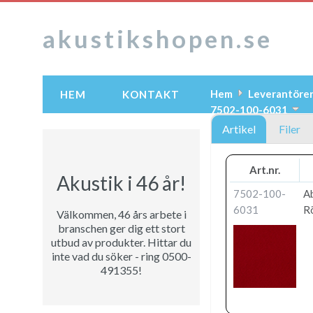
akustikshopen.se
Hem
Leverantöre
HEM
KONTAKT
7502-100-6031
Artikel
Filer
Art.nr.
Akustik i 46 år!
7502-100-
A
6031
R
Välkommen, 46 års arbete i
branschen ger dig ett stort
utbud av produkter. Hittar du
inte vad du söker - ring 0500-
491355!