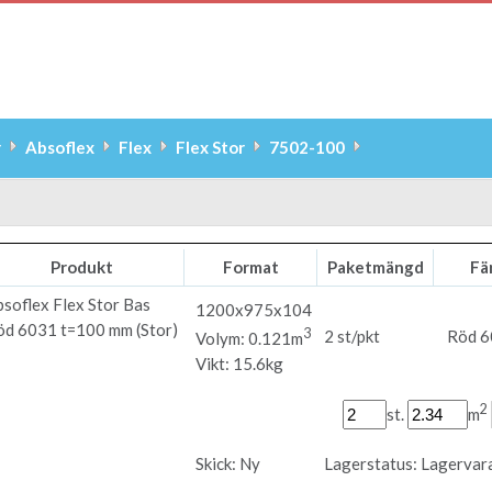
r
Absoflex
Flex
Flex Stor
7502-100
Produkt
Format
Paketmängd
Fä
bsoflex
Flex Stor Bas
1200x975x104
öd 6031 t=100 mm (Stor)
3
2 st/pkt
Röd 
Volym: 0.121m
Vikt: 15.6kg
2
st.
m
Skick:
Ny
Lagerstatus:
Lagervar