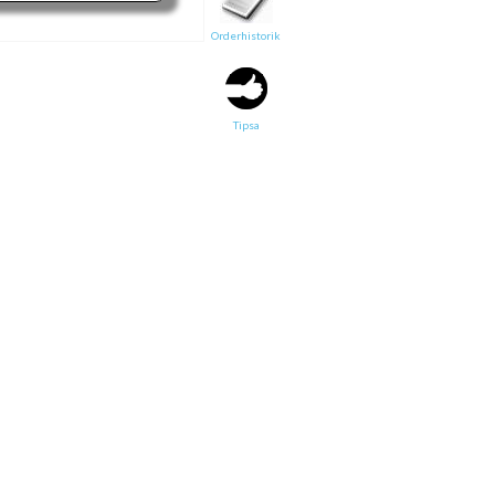
Orderhistorik
Tipsa en vän:
e-post*
Tipsa
Ditt namn*
Text
Direktlänk till denna sida
Länken ovan kommer att bakas in i ditt tips!