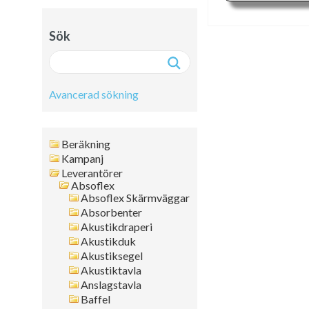
Sök
Avancerad sökning
Avancerad sökning:
Beräkning
Fritext
Kampanj
Leverantörer
Artikelnr
Absoflex
Namn
Absoflex Skärmväggar
Leverantör
Absorbenter
Färg
Akustikdraperi
Akustikduk
Format
Akustiksegel
Tjocklek
Akustiktavla
Artikelgrupp
Anslagstavla
Kanttyp
Baffel
Placering