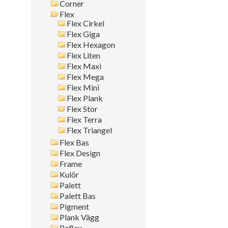
Corner
Montagesätt
Flex
Flex Cirkel
Sök i allt
Flex Giga
Flex Hexagon
Flex Liten
Flex Maxi
Flex Mega
Flex Mini
Flex Plank
Flex Stor
Flex Terra
Flex Triangel
Flex Bas
Flex Design
Frame
Kulör
Palett
Palett Bas
Pigment
Plank Vägg
Reflex