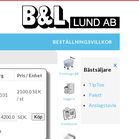
BESTÄLLNINGSVILLKOR
X
Bästsäljare
Kundvagn
(0)
rg
Pris / Enhet
TipToe
2100.0
SEK
Palett
6031
/ st
Logga in
Anslagstavla
SEK.
Kundkonto
a