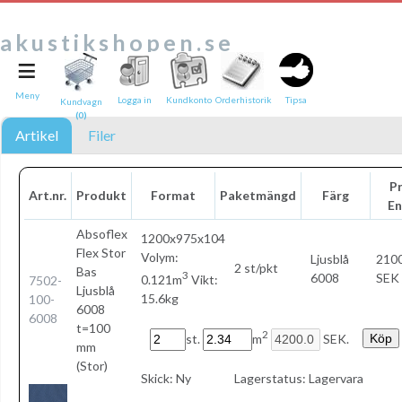
akustikshopen.se
≡
Tipsa en vän:
e-post*
Meny
Logga in
Kundkonto
Orderhistorik
Tipsa
Kundvagn
(0)
Ditt namn*
Artikel
Filer
Text
Pr
Art.nr.
Produkt
Format
Paketmängd
Färg
En
Direktlänk till denna sida
Länken ovan kommer att bakas in i ditt tips!
Absoflex
1200x975x104
Flex Stor
Volym:
Ljusblå
2100
2 st/pkt
Bas
3
6008
SEK 
0.121m
Vikt:
7502-
Ljusblå
15.6kg
100-
6008
6008
t=100
2
st.
m
SEK.
mm
(Stor)
Skick:
Ny
Lagerstatus:
Lagervara