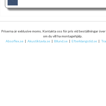
Priserna är exklusive moms. Kontakta oss för pris vid beställningar öve
om du vill ha montagehjälp.
Absoflex.se
|
Akustiktavla.se
|
Bllund.se
|
Efterklangstid.se
|
Tr