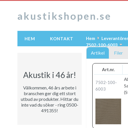
akustikshopen.se
Hem
Leverantöre
HEM
KONTAKT
7502-100-6003
Artikel
Filer
Art.nr.
Akustik i 46 år!
A
7502-100-
S
Välkommen, 46 års arbete i
6003
(S
branschen ger dig ett stort
utbud av produkter. Hittar du
inte vad du söker - ring 0500-
491355!