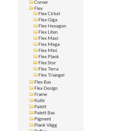
Corner
Montagesätt
Flex
Flex Cirkel
Sök i allt
Flex Giga
Flex Hexagon
Flex Liten
Flex Maxi
Flex Mega
Flex Mini
Flex Plank
Flex Stor
Flex Terra
Flex Triangel
Flex Bas
Flex Design
Frame
Kulör
Palett
Palett Bas
Pigment
Plank Vägg
Reflex