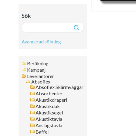
Sök
Avancerad sökning
Avancerad sökning:
Beräkning
Fritext
Kampanj
Leverantörer
Artikelnr
Absoflex
Namn
Absoflex Skärmväggar
Leverantör
Absorbenter
Färg
Akustikdraperi
Akustikduk
Format
Akustiksegel
Tjocklek
Akustiktavla
Artikelgrupp
Anslagstavla
Kanttyp
Baffel
Placering