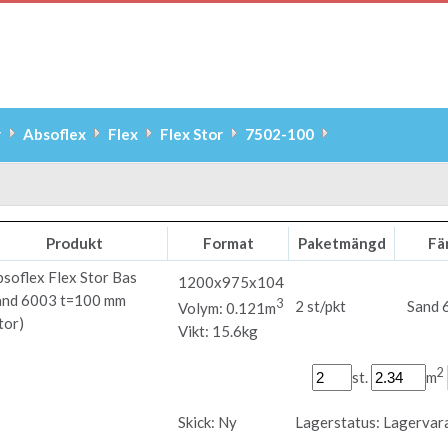
r
Absoflex
Flex
Flex Stor
7502-100
Produkt
Format
Paketmängd
Fä
bsoflex
Flex Stor Bas
1200x975x104
and 6003 t=100 mm
3
2 st/pkt
Sand 
Volym: 0.121m
tor)
Vikt: 15.6kg
2
st.
m
Skick:
Ny
Lagerstatus:
Lagervar