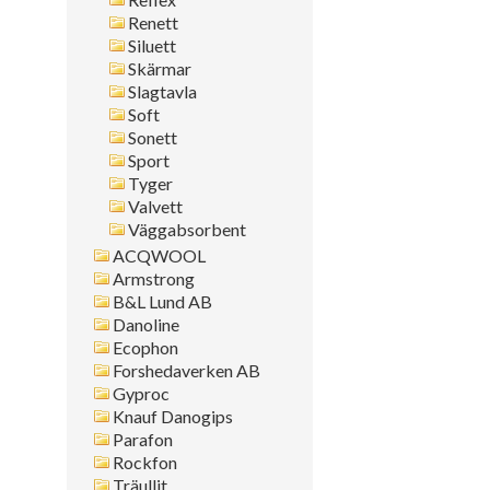
Renett
Siluett
Skärmar
Slagtavla
Soft
Sonett
Sport
Tyger
Valvett
Väggabsorbent
ACQWOOL
Armstrong
B&L Lund AB
Danoline
Ecophon
Forshedaverken AB
Gyproc
Knauf Danogips
Parafon
Rockfon
Träullit