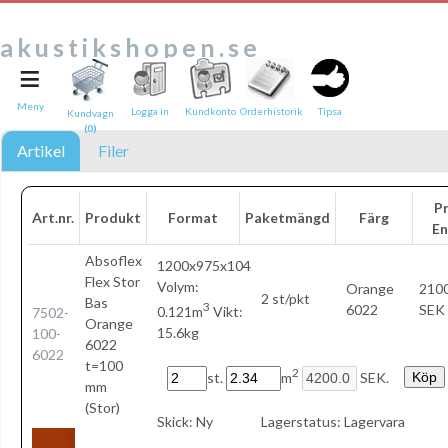
akustikshopen.se
≡
Tipsa en vän:
e-post*
Meny
Logga in
Kundkonto
Orderhistorik
Tipsa
Kundvagn
(0)
Ditt namn*
Artikel
Filer
Text
Pr
Art.nr.
Produkt
Format
Paketmängd
Färg
En
Direktlänk till denna sida
Länken ovan kommer att bakas in i ditt tips!
Absoflex
1200x975x104
Flex Stor
Volym:
Orange
2100
2 st/pkt
Bas
3
6022
SEK 
0.121m
Vikt:
7502-
Orange
15.6kg
100-
6022
6022
t=100
2
st.
m
SEK.
mm
(Stor)
Skick:
Ny
Lagerstatus:
Lagervara