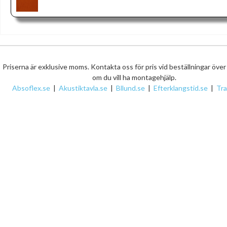
Priserna är exklusive moms. Kontakta oss för pris vid beställningar öve
om du vill ha montagehjälp.
Absoflex.se
|
Akustiktavla.se
|
Bllund.se
|
Efterklangstid.se
|
Tr