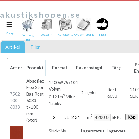
akustikshopen.se
≡
Tipsa en vän:
e-post*
Meny
Logga in
Kundkonto
Orderhistorik
Tipsa
Kundvagn
(0)
Ditt namn*
Artikel
Filer
Text
Pr
Art.nr.
Produkt
Format
Paketmängd
Färg
En
Direktlänk till denna sida
Länken ovan kommer att bakas in i ditt tips!
Absoflex
1200x975x104
Flex Stor
Volym:
Rost
2100
2 st/pkt
7502-
Bas Rost
3
6033
SEK 
0.121m
Vikt:
100-
6033
15.6kg
6033
t=100
mm
2
st.
m
SEK.
(Stor)
Skick:
Ny
Lagerstatus:
Lagervara