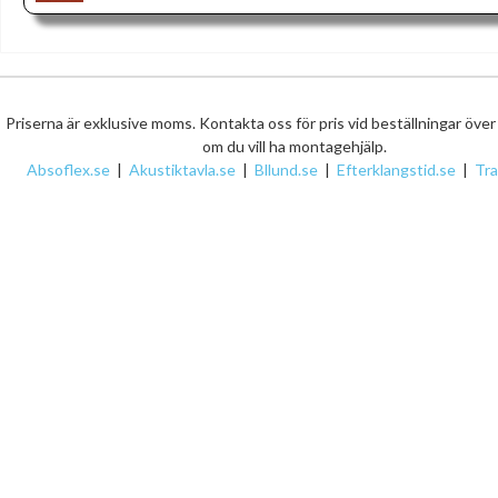
Priserna är exklusive moms. Kontakta oss för pris vid beställningar öve
om du vill ha montagehjälp.
Absoflex.se
|
Akustiktavla.se
|
Bllund.se
|
Efterklangstid.se
|
Tr