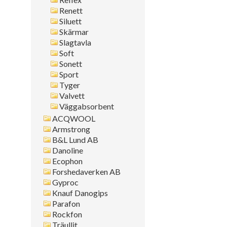
Renett
Siluett
Skärmar
Slagtavla
Soft
Sonett
Sport
Tyger
Valvett
Väggabsorbent
ACQWOOL
Armstrong
B&L Lund AB
Danoline
Ecophon
Forshedaverken AB
Gyproc
Knauf Danogips
Parafon
Rockfon
Träullit