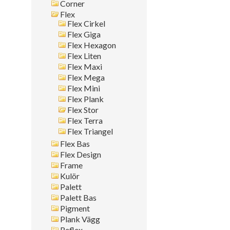
Corner
Montagesätt
Flex
Flex Cirkel
Sök i allt
Flex Giga
Flex Hexagon
Flex Liten
Flex Maxi
Flex Mega
Flex Mini
Flex Plank
Flex Stor
Flex Terra
Flex Triangel
Flex Bas
Flex Design
Frame
Kulör
Palett
Palett Bas
Pigment
Plank Vägg
Reflex