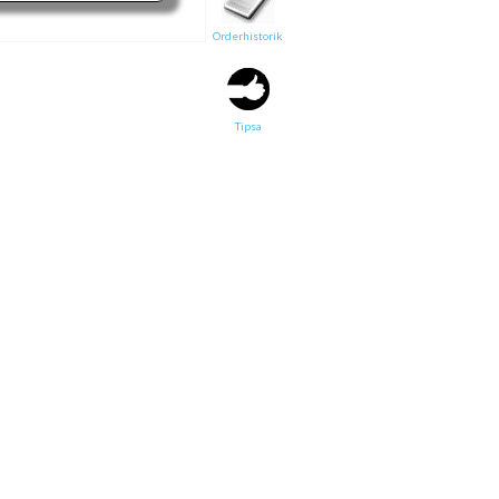
Orderhistorik
Tipsa en vän:
e-post*
Tipsa
Ditt namn*
Text
Direktlänk till denna sida
Länken ovan kommer att bakas in i ditt tips!