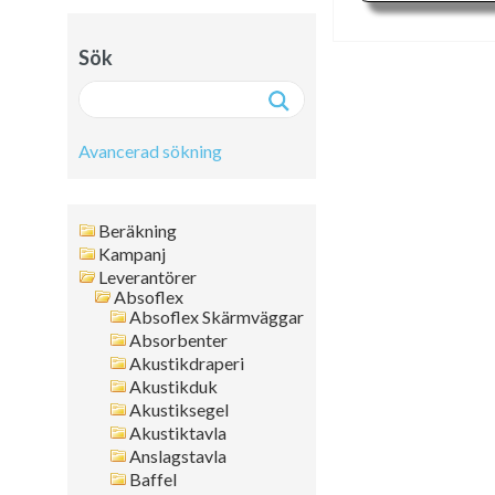
Sök
Avancerad sökning
Avancerad sökning:
Beräkning
Fritext
Kampanj
Leverantörer
Artikelnr
Absoflex
Namn
Absoflex Skärmväggar
Leverantör
Absorbenter
Färg
Akustikdraperi
Akustikduk
Format
Akustiksegel
Tjocklek
Akustiktavla
Artikelgrupp
Anslagstavla
Kanttyp
Baffel
Placering