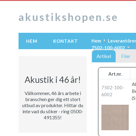
akustikshopen.se
Hem
Leverantöre
HEM
KONTAKT
7502-100-6002
Artikel
Filer
Art.nr.
Akustik i 46 år!
A
7502-100-
B
Välkommen, 46 års arbete i
6002
(S
branschen ger dig ett stort
utbud av produkter. Hittar du
inte vad du söker - ring 0500-
491355!