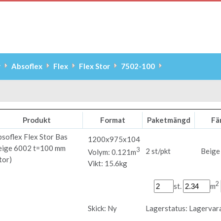
r
Absoflex
Flex
Flex Stor
7502-100
Produkt
Format
Paketmängd
Fä
bsoflex
Flex Stor Bas
1200x975x104
eige 6002 t=100 mm
3
2 st/pkt
Beige
Volym: 0.121m
tor)
Vikt: 15.6kg
2
st.
m
Skick:
Ny
Lagerstatus:
Lagervar