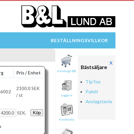
BESTÄLLNINGSVILLKOR
X
Bästsäljare
Kundvagn
(0)
rg
Pris / Enhet
TipToe
2100.0
SEK
Palett
 6002
/ st
Logga in
Anslagstavla
SEK.
Kundkonto
a