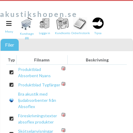
akustikshopen.se
≡
Tipsa en vän:
e-post*
Meny
Logga in
Kundkonto
Orderhistorik
Tipsa
Kundvagn
(0)
Ditt namn*
Filer
Text
Typ
Filnamn
Beskrivning
Produktblad
Direktlänk till denna sida
Absorbent Nyans
Länken ovan kommer att bakas in i ditt tips!
Produktblad Tygfärger
Bra akustik med
ljudabsorbenter från
Absoflex
Föreskrivningstexter
absoflex produkter
Skötselanvisningar