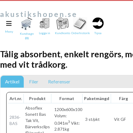
akustikshopen.se
≡
Tipsa en vän:
e-post*
Meny
Logga in
Kundkonto
Orderhistorik
Tipsa
Kundvagn
(0)
Ditt namn*
Tålig absorbent, enkelt rengörs, 
Text
med vit trådkorg.
Direktlänk till denna sida
Länken ovan kommer att bakas in i ditt tips!
Artikel
Filer
Referenser
Art.nr.
Produkt
Format
Paketmängd
Färg
Absoflex
1200x600x100
Sonett Bas
Volym:
2836-
3 st/pkt
Vit GF
Tak Vit,
3
0.041m
Vikt:
BAS
Bärverksclips
2.871kg
(Bärverks)