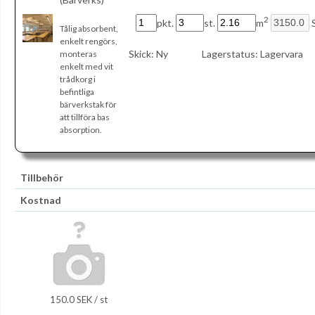
2
pkt.
st.
m
S
Tålig absorbent,
enkelt rengörs,
Skick:
Ny
Lagerstatus:
Lagervara
monteras
enkelt med vit
trådkorg i
befintliga
bärverkstak för
att tillföra bas
absorption.
Tillbehör
Kostnad
150.0 SEK / st