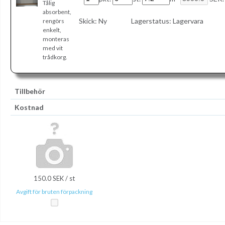
Tålig
absorbent,
Skick:
Ny
Lagerstatus:
Lagervara
rengörs
enkelt,
monteras
med vit
trådkorg.
Tillbehör
Kostnad
150.0 SEK / st
Avgift för bruten förpackning