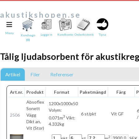
akustikshopen.se
≡
Tipsa en vän:
e-post*
Meny
Logga in
Kundkonto
Orderhistorik
Tipsa
Kundvagn
(0)
Ditt namn*
Tålig ljudabsorbent för akustikre
Text
Direktlänk till denna sida
Artikel
Filer
Referenser
Länken ovan kommer att bakas in i ditt tips!
Art.nr.
Produkt
Format
Paketmängd
Färg
P
Absoflex
1200x1000x50
Sonett
Volym:
6
6 st/pkt
Vit GF
2506
Vägg
3
/
0.071m
Vikt:
Dikt an,
4.332kg
Vit (Stor)
2
pkt.
st.
m
SEK.