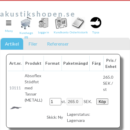
akustikshopen.se
≡
Tipsa en vän:
e-post*
Meny
Logga in
Kundkonto
Orderhistorik
Tipsa
Kundvagn
(0)
Ditt namn*
Artikel
Filer
Referenser
Text
Pris /
Art.nr.
Produkt
Format
Paketmängd
Färg
Enhet
Direktlänk till denna sida
Länken ovan kommer att bakas in i ditt tips!
Absoflex
265.0
Stödfot
SEK /
10111
med
st
Tassar
(METALL)
st.
SEK.
Lagerstatus:
Skick:
Ny
Lagervara