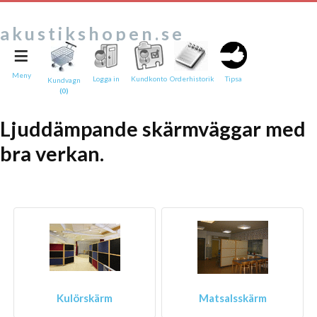
akustikshopen.se
≡
Tipsa en vän:
e-post*
Meny
Logga in
Kundkonto
Orderhistorik
Tipsa
Kundvagn
(0)
Ditt namn*
Ljuddämpande skärmväggar med
Text
bra verkan.
Direktlänk till denna sida
Länken ovan kommer att bakas in i ditt tips!
Kulörskärm
Matsalsskärm