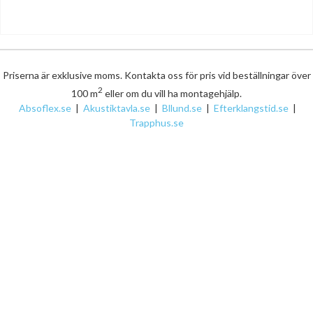
Priserna är exklusive moms. Kontakta oss för pris vid beställningar över
2
100 m
eller om du vill ha montagehjälp.
Absoflex.se
|
Akustiktavla.se
|
Bllund.se
|
Efterklangstid.se
|
Trapphus.se