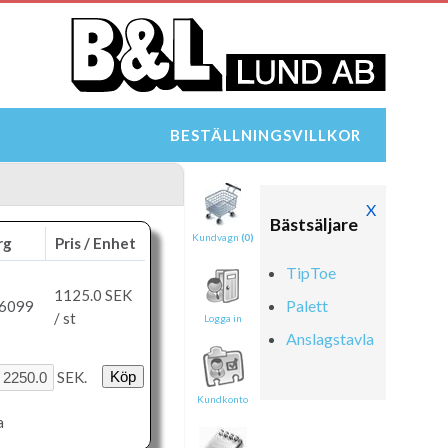
BESTÄLLNINGSVILLKOR
X
Bästsäljare
Kundvagn
(0)
rg
Pris / Enhet
TipToe
1125.0
SEK
Palett
 6099
/ st
Logga in
Anslagstavla
SEK.
Kundkonto
a