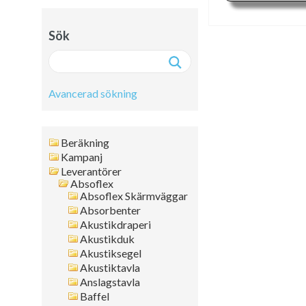
Sök
Avancerad sökning
Avancerad sökning:
Beräkning
Fritext
Kampanj
Leverantörer
Artikelnr
Absoflex
Namn
Absoflex Skärmväggar
Leverantör
Absorbenter
Färg
Akustikdraperi
Akustikduk
Format
Akustiksegel
Tjocklek
Akustiktavla
Artikelgrupp
Anslagstavla
Kanttyp
Baffel
Placering