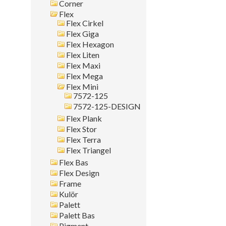
Corner
Montagesätt
Flex
Flex Cirkel
Sök i allt
Flex Giga
Flex Hexagon
Flex Liten
Flex Maxi
Flex Mega
Flex Mini
7572-125
7572-125-DESIGN
Flex Plank
Flex Stor
Flex Terra
Flex Triangel
Flex Bas
Flex Design
Frame
Kulör
Palett
Palett Bas
Pigment