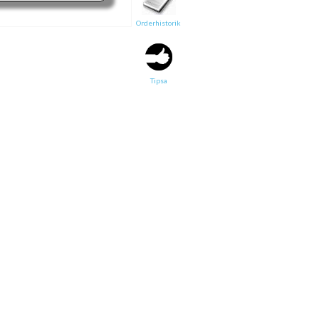
Orderhistorik
Tipsa en vän:
e-post*
Tipsa
Ditt namn*
Text
Direktlänk till denna sida
Länken ovan kommer att bakas in i ditt tips!