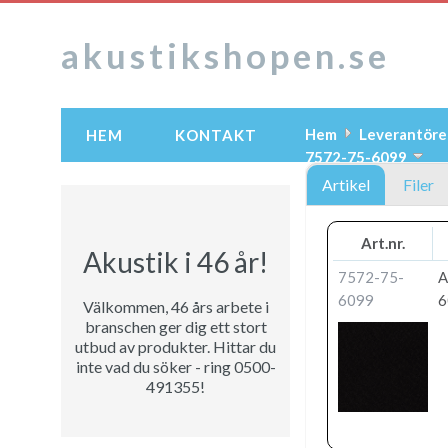
akustikshopen.se
Hem
Leverantöre
HEM
KONTAKT
7572-75-6099
Artikel
Filer
Art.nr.
Akustik i 46 år!
7572-75-
A
6099
6
Välkommen, 46 års arbete i
branschen ger dig ett stort
utbud av produkter. Hittar du
inte vad du söker - ring 0500-
491355!