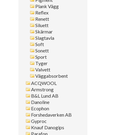
Plank Vägg
Reflex
Renett
Siluett
Skärmar
Slagtavla
Soft
Sonett
Sport
Tyger
Valvett
Väggabsorbent
ACQWOOL
Armstrong
B&L Lund AB
Danoline
Ecophon
Forshedaverken AB
Gyproc
Knauf Danogips
Parafon