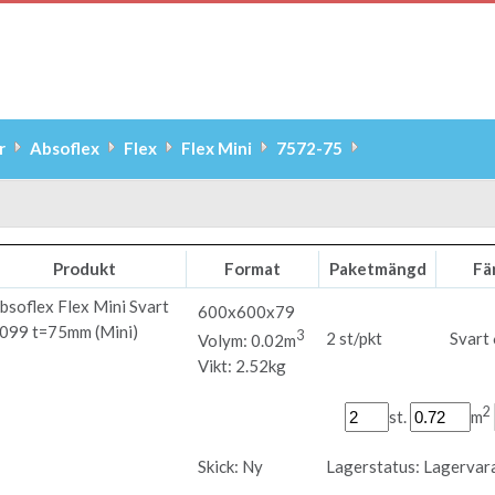
r
Absoflex
Flex
Flex Mini
7572-75
Produkt
Format
Paketmängd
Fä
bsoflex
Flex Mini Svart
600x600x79
099 t=75mm (Mini)
3
2 st/pkt
Svart
Volym: 0.02m
Vikt: 2.52kg
2
st.
m
Skick:
Ny
Lagerstatus:
Lagervar