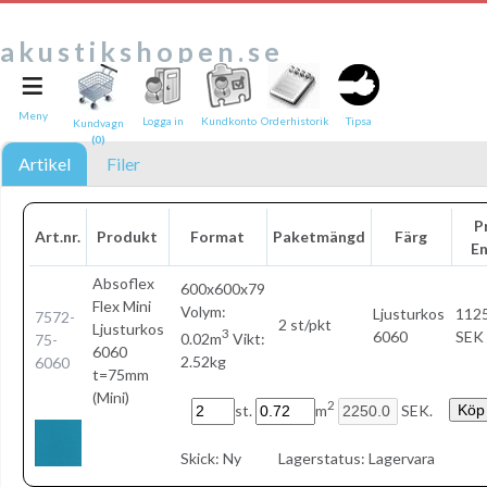
akustikshopen.se
≡
Tipsa en vän:
e-post*
Meny
Logga in
Kundkonto
Orderhistorik
Tipsa
Kundvagn
(0)
Ditt namn*
Artikel
Filer
Text
Pr
Art.nr.
Produkt
Format
Paketmängd
Färg
E
Direktlänk till denna sida
Länken ovan kommer att bakas in i ditt tips!
Absoflex
600x600x79
Flex Mini
Volym:
Ljusturkos
1125
7572-
2 st/pkt
Ljusturkos
3
6060
SEK 
0.02m
Vikt:
75-
6060
2.52kg
6060
t=75mm
(Mini)
2
st.
m
SEK.
Skick:
Ny
Lagerstatus:
Lagervara