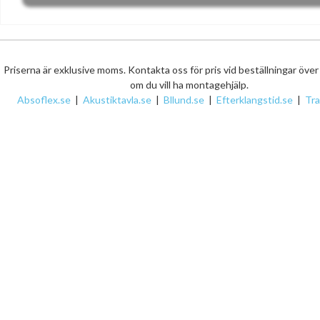
Priserna är exklusive moms. Kontakta oss för pris vid beställningar öve
om du vill ha montagehjälp.
Absoflex.se
|
Akustiktavla.se
|
Bllund.se
|
Efterklangstid.se
|
Tr