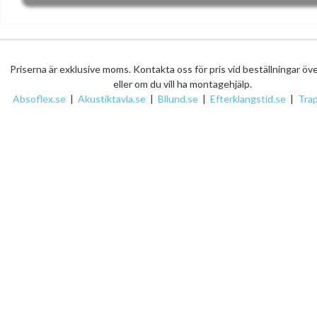
Priserna är exklusive moms. Kontakta oss för pris vid beställningar öv
eller om du vill ha montagehjälp.
Absoflex.se
|
Akustiktavla.se
|
Bllund.se
|
Efterklangstid.se
|
Tra