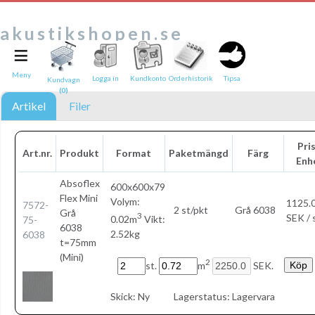
akustikshopen.se
≡
Tipsa en vän:
e-post*
Meny
Logga in
Kundkonto
Orderhistorik
Tipsa
Kundvagn
(0)
Ditt namn*
Artikel
Filer
Text
Pris
Art.nr.
Produkt
Format
Paketmängd
Färg
Enh
Direktlänk till denna sida
Länken ovan kommer att bakas in i ditt tips!
Absoflex
600x600x79
Flex Mini
Volym:
1125.
7572-
2 st/pkt
Grå 6038
Grå
3
SEK / 
0.02m
Vikt:
75-
6038
2.52kg
6038
t=75mm
(Mini)
2
st.
m
SEK.
Skick:
Ny
Lagerstatus:
Lagervara