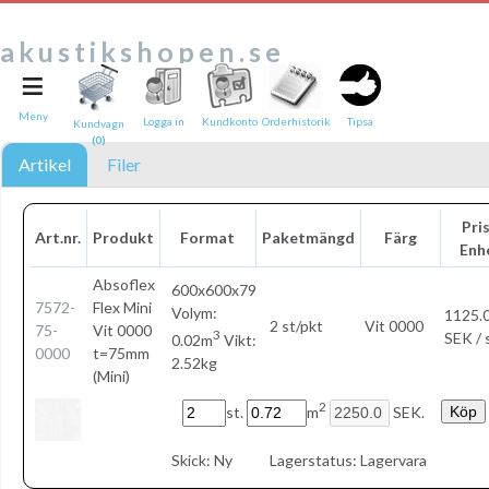
akustikshopen.se
≡
Tipsa en vän:
e-post*
Meny
Logga in
Kundkonto
Orderhistorik
Tipsa
Kundvagn
(0)
Ditt namn*
Artikel
Filer
Text
Pris
Art.nr.
Produkt
Format
Paketmängd
Färg
Enh
Direktlänk till denna sida
Länken ovan kommer att bakas in i ditt tips!
Absoflex
600x600x79
7572-
Flex Mini
Volym:
1125.
2 st/pkt
Vit 0000
75-
Vit 0000
3
SEK / 
0.02m
Vikt:
0000
t=75mm
2.52kg
(Mini)
2
st.
m
SEK.
Skick:
Ny
Lagerstatus:
Lagervara