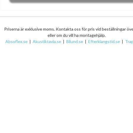
Priserna är exklusive moms. Kontakta oss för pris vid beställningar öv
eller om du vill ha montagehjälp.
Absoflex.se
|
Akustiktavla.se
|
Bllund.se
|
Efterklangstid.se
|
Tra