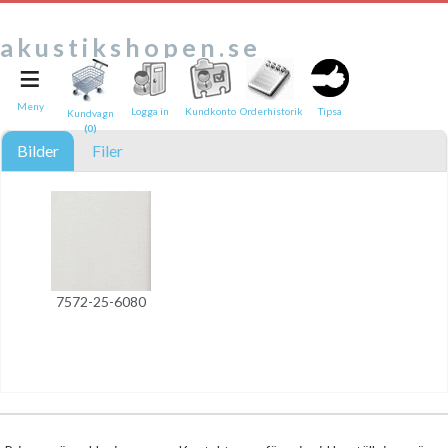
akustikshopen.se
≡
Tipsa en vän:
e-post*
Meny
Logga in
Kundkonto
Orderhistorik
Tipsa
Kundvagn
(0)
Ditt namn*
Bilder
Filer
Text
Direktlänk till denna sida
Länken ovan kommer att bakas in i ditt tips!
7572-25-6080