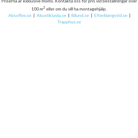
Priserna är exklusive moms. Kontakta oss för pris vid beställningar över
2
100 m
eller om du vill ha montagehjälp.
Absoflex.se
|
Akustiktavla.se
|
Bllund.se
|
Efterklangstid.se
|
Trapphus.se