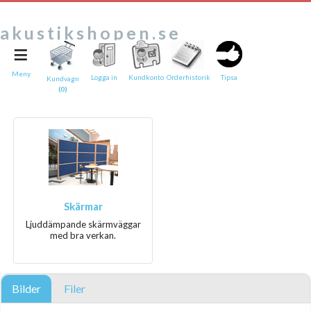
akustikshopen.se
≡
Tipsa en vän:
e-post*
Meny
Logga in
Kundkonto
Orderhistorik
Tipsa
Kundvagn
(0)
Ditt namn*
Text
Direktlänk till denna sida
Länken ovan kommer att bakas in i ditt tips!
Skärmar
Ljuddämpande skärmväggar
med bra verkan.
Bilder
Filer