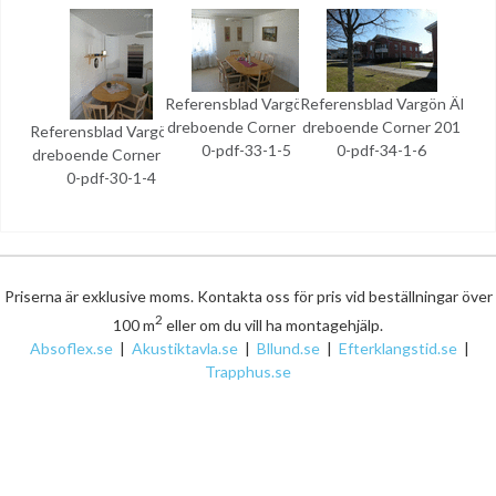
Referensblad Vargön Äl
Referensblad Vargön Äl
dreboende Corner 201
dreboende Corner 201
Referensblad Vargön Äl
0-pdf-33-1-5
0-pdf-34-1-6
dreboende Corner 201
0-pdf-30-1-4
Priserna är exklusive moms. Kontakta oss för pris vid beställningar över
2
100 m
eller om du vill ha montagehjälp.
Absoflex.se
|
Akustiktavla.se
|
Bllund.se
|
Efterklangstid.se
|
Trapphus.se