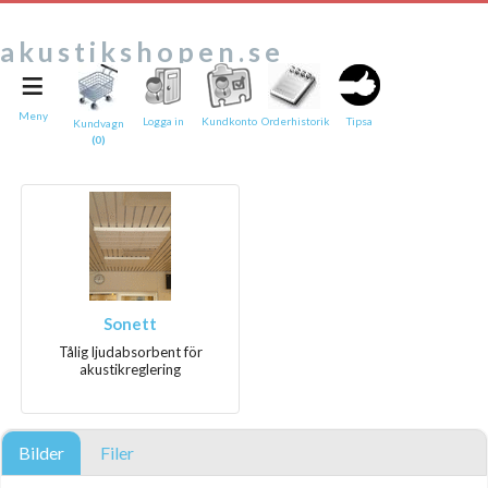
akustikshopen.se
≡
Tipsa en vän:
e-post*
Meny
Logga in
Kundkonto
Orderhistorik
Tipsa
Kundvagn
(0)
Ditt namn*
Text
Direktlänk till denna sida
Länken ovan kommer att bakas in i ditt tips!
Sonett
Tålig ljudabsorbent för
akustikreglering
Bilder
Filer