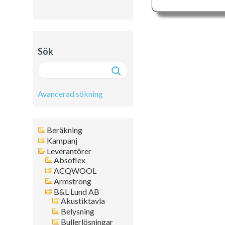
Sök
Avancerad sökning
Avancerad sökning:
Beräkning
Fritext
Kampanj
Leverantörer
Artikelnr
Absoflex
Namn
ACQWOOL
Leverantör
Armstrong
Färg
B&L Lund AB
Akustiktavla
Format
Belysning
Tjocklek
Bullerlösningar
Artikelgrupp