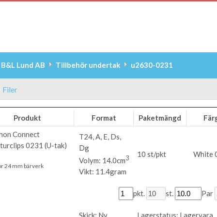
B&L Lund AB
Tillbehör undertak
u2630-0231
Filer
Produkt
Format
Paketmängd
Fär
hon
Connect
T24, A, E, Ds,
urclips 0231 (U-tak)
Dg
10 st/pkt
White 
3
Volym: 14.0cm
för 24 mm bärverk
Vikt: 11.4gram
pkt.
st.
Par
Skick:
Ny
Lagerstatus:
Lagervara