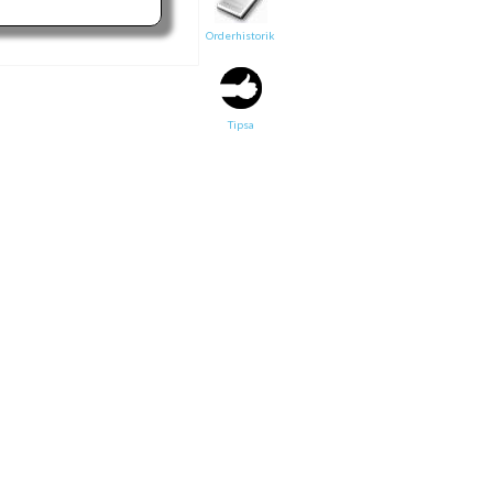
Orderhistorik
Tipsa en vän:
e-post*
Tipsa
Ditt namn*
Text
Direktlänk till denna sida
Länken ovan kommer att bakas in i ditt tips!