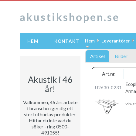
akustikshopen.se
Hem
Leverantörer
HEM
KONTAKT
Artikel
Bilder
Art.nr.
Akustik i 46
Ecop
år!
U2630-0231
Armat
Välkommen, 46 års arbete
Vita, 
i branschen ger dig ett
stort utbud av produkter.
Hittar du inte vad du
söker - ring 0500-
491355!