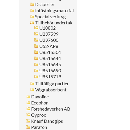
Draperier
Kanttyp
Infästningsmaterial
Placering
Special verktyg
Montagesätt
Tillbehör undertak
U10802
Sök i allt
U297599
U297600
U52-AP8
U8515504
U8515644
U8515645
U8515690
U8515719
Tillfälliga partier
Väggabsorbent
Danoline
Ecophon
Forshedaverken AB
Gyproc
Knauf Danogips
Parafon