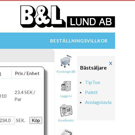
BESTÄLLNINGSVILLKOR
X
Bästsäljare
Kundvagn
(0)
g
Pris / Enhet
TipToe
Palett
23.4
SEK /
010
Logga in
Par
Anslagstavla
SEK.
Kundkonto