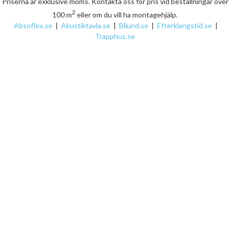
Priserna är exklusive moms. Kontakta oss för pris vid beställningar över
2
100 m
eller om du vill ha montagehjälp.
Absoflex.se
|
Akustiktavla.se
|
Bllund.se
|
Efterklangstid.se
|
Trapphus.se