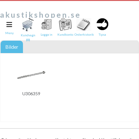
akustikshopen.se
≡
Tipsa en vän:
e-post*
Meny
Logga in
Kundkonto
Orderhistorik
Tipsa
Kundvagn
(0)
Ditt namn*
Bilder
Text
Direktlänk till denna sida
Länken ovan kommer att bakas in i ditt tips!
U306359