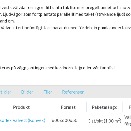
vetts välvda form gör ditt släta tak lite mer oregelbundet och motve
. Ljudvågor som fortplantats parallellt med taket (strykande ljud) s
hand om.
n Valvett i ett befintligt tak sparar du med fördel din gamla undertak
teras på vägg, antingen med kardborretejp eller vår fanolist.
rtiklar
Bilder
Filer
Referenser
Produkt
Format
Paketmängd
F
Val
2
soflex Valvett (Konvex)
600x600x50
3 st/pkt (1.08 m
)
fär