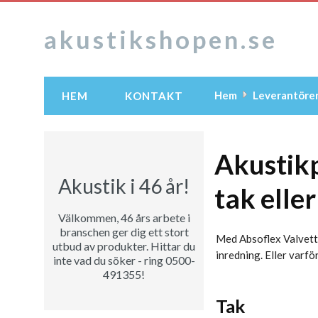
akustikshopen.se
Hem
Leverantöre
HEM
KONTAKT
Akustikp
Akustik i 46 år!
tak elle
Välkommen, 46 års arbete i
branschen ger dig ett stort
Med Absoflex Valvett 
utbud av produkter. Hittar du
inredning. Eller varf
inte vad du söker - ring 0500-
491355!
Tak