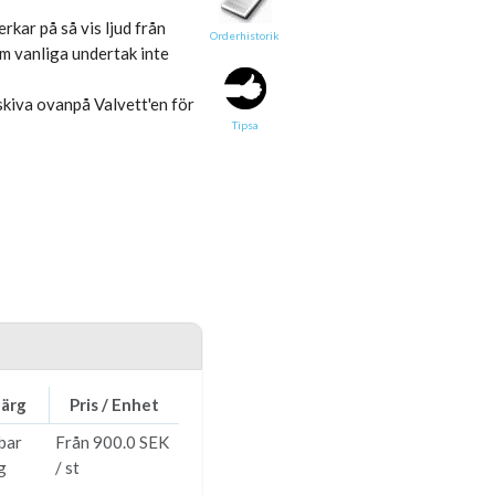
rkar på så vis ljud från
Orderhistorik
om vanliga undertak inte
Tipsa en vän:
sskiva ovanpå Valvett'en för
e-post*
Tipsa
Ditt namn*
Text
Direktlänk till denna sida
Länken ovan kommer att bakas in i ditt tips!
ärg
Pris / Enhet
bar
Från 900.0 SEK
g
/ st