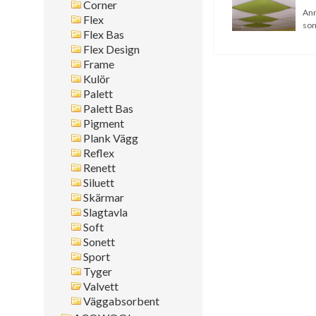
Corner
Montagesätt
Ann
Flex
som
Flex Bas
Sök i allt
Flex Design
Frame
Kulör
Palett
Palett Bas
Pigment
Plank Vägg
Reflex
Renett
Siluett
Skärmar
Slagtavla
Soft
Sonett
Sport
Tyger
Valvett
Väggabsorbent