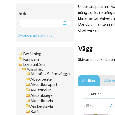
Undertaksplattan - Val
många olika riktningar
Sök
klarar av tar Valvett 
Där du vill lägga in e
ökad verkan.
Avancerad sökning
Vägg
Avancerad sökning:
Beräkning
Fritext
Kampanj
Skivan kan enkelt mon
Leverantörer
Artikelnr
Absoflex
Namn
Absoflex Skärmväggar
Leverantör
Absorbenter
Artiklar
Alla a
Färg
Akustikdraperi
Akustikduk
Format
Art.nr.
Akustiksegel
Tjocklek
Akustiktavla
Artikelgrupp
8872
Ab
Anslagstavla
Kanttyp
Baffel
Placering