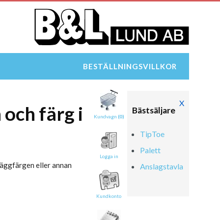
BESTÄLLNINGSVILLKOR
X
och färg i
Bästsäljare
Kundvagn
(0)
TipToe
Palett
Logga in
väggfärgen eller annan
Anslagstavla
Kundkonto