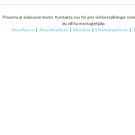
Priserna är exklusive moms. Kontakta oss för pris vid beställningar öve
du vill ha montagehjälp.
Absoflex.se
|
Akustiktavla.se
|
Bllund.se
|
Efterklangstid.se
|
T