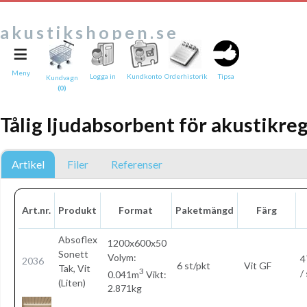
akustikshopen.se
≡
Tipsa en vän:
e-post*
Meny
Logga in
Kundkonto
Orderhistorik
Tipsa
Kundvagn
(0)
Ditt namn*
Tålig ljudabsorbent för akustikre
Text
Direktlänk till denna sida
Artikel
Filer
Referenser
Länken ovan kommer att bakas in i ditt tips!
Art.nr.
Produkt
Format
Paketmängd
Färg
Absoflex
1200x600x50
Sonett
Volym:
4
2036
6 st/pkt
Vit GF
Tak, Vit
3
/
0.041m
Vikt:
(Liten)
2.871kg