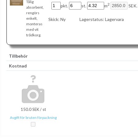
Tålig
2
pkt.
st.
m
SEK.
absorbent,
rengörs
enkelt,
Skick:
Ny
Lagerstatus:
Lagervara
monteras
med vit
trådkorg.
Tillbehör
Kostnad
150.0 SEK / st
Avgift för bruten förpackning