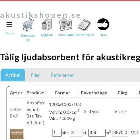
akustikshopen.se
≡
Tipsa en vän:
e-post*
Meny
Logga in
Kundkonto
Orderhistorik
Tipsa
Kundvagn
(0)
Ditt namn*
Tålig ljudabsorbent för akustikre
Text
Direktlänk till denna sida
Artikel
Filer
Referenser
Länken ovan kommer att bakas in i ditt tips!
Art.nr.
Produkt
Format
Paketmängd
Färg
Absoflex
1200x1000x100
2006-
Sonett
3
3 st/pkt
Vit GF
Volym: 0.071m
BAS
Bas Tak,
Vikt: 4.332kg
Vit (Stor)
2
pkt.
st.
m
SEK.