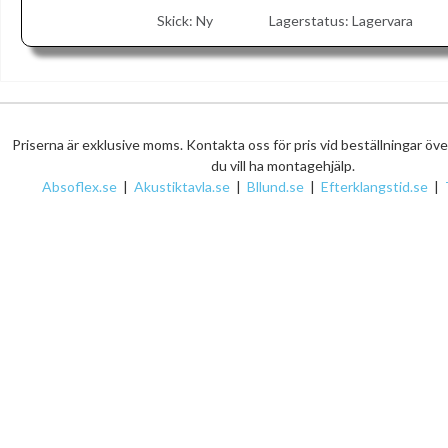
Skick:
Ny
Lagerstatus:
Lagervara
Priserna är exklusive moms. Kontakta oss för pris vid beställningar öv
du vill ha montagehjälp.
Absoflex.se
|
Akustiktavla.se
|
Bllund.se
|
Efterklangstid.se
|