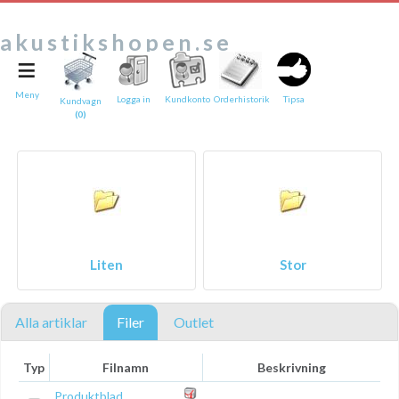
akustikshopen.se
≡
Tipsa en vän:
e-post*
Meny
Logga in
Kundkonto
Orderhistorik
Tipsa
Kundvagn
(0)
Ditt namn*
Text
Direktlänk till denna sida
Länken ovan kommer att bakas in i ditt tips!
Liten
Stor
Alla artiklar
Filer
Outlet
Typ
Filnamn
Beskrivning
Produktblad