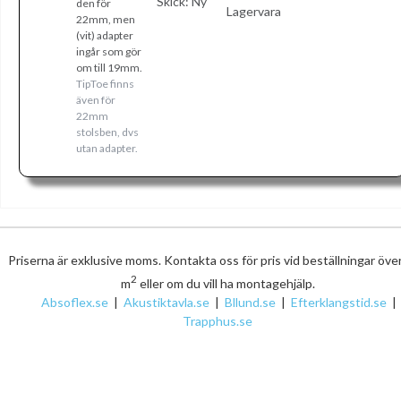
Skick:
Ny
den för
Lagervara
22mm, men
(vit) adapter
ingår som gör
om till 19mm.
TipToe finns
även för
22mm
stolsben, dvs
utan adapter.
Priserna är exklusive moms. Kontakta oss för pris vid beställningar öve
2
m
eller om du vill ha montagehjälp.
Absoflex.se
|
Akustiktavla.se
|
Bllund.se
|
Efterklangstid.se
|
Trapphus.se