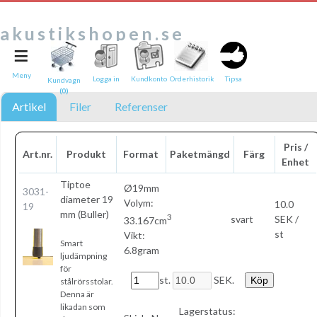
akustikshopen.se
≡
Tipsa en vän:
e-post*
Meny
Logga in
Kundkonto
Orderhistorik
Tipsa
Kundvagn
(0)
Ditt namn*
Artikel
Filer
Referenser
Text
Pris /
Art.nr.
Produkt
Format
Paketmängd
Färg
Enhet
Direktlänk till denna sida
Länken ovan kommer att bakas in i ditt tips!
Tiptoe
Ø19mm
3031-
diameter 19
Volym:
10.0
19
mm (Buller)
3
svart
SEK /
33.167cm
st
Vikt:
Smart
6.8gram
ljudämpning
för
st.
SEK.
stålrörsstolar.
Denna är
likadan som
Lagerstatus: