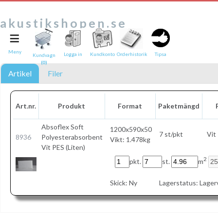
akustikshopen.se
≡
Tipsa en vän:
e-post*
Meny
Logga in
Kundkonto
Orderhistorik
Tipsa
Kundvagn
(0)
Ditt namn*
Artikel
Filer
Text
Art.nr.
Produkt
Format
Paketmängd
Direktlänk till denna sida
Länken ovan kommer att bakas in i ditt tips!
Absoflex
Soft
1200x590x50
7 st/pkt
Vit
8936
Polyesterabsorbent
Vikt: 1.478kg
Vit PES (Liten)
2
pkt.
st.
m
Skick:
Ny
Lagerstatus:
Lager