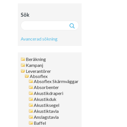
Sök
Avancerad sökning
Avancerad sökning:
Beräkning
Fritext
Kampanj
Leverantörer
Artikelnr
Absoflex
Namn
Absoflex Skärmväggar
Leverantör
Absorbenter
Färg
Akustikdraperi
Akustikduk
Format
Akustiksegel
Tjocklek
Akustiktavla
Artikelgrupp
Anslagstavla
Kanttyp
Baffel
Placering