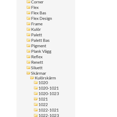
Corner
Montagesätt
Flex
Flex Bas
Sök i allt
Flex Design
Frame
Kulör
Palett
Palett Bas
Pigment
Plank Vägg
Reflex
Renett
Siluett
Skärmar
Kulörskärm
1020
1020-1021
1020-1023
1021
1022
1022-1021
1022-1023