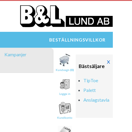
BESTÄLLNINGSVILLKOR
Kampanjer
X
Bästsäljare
Kundvagn
(0)
TipToe
Palett
Logga in
Anslagstavla
Kundkonto