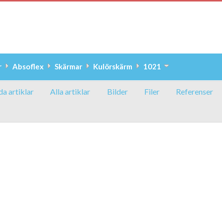
r
Absoflex
Skärmar
Kulörskärm
1021
da artiklar
Alla artiklar
Bilder
Filer
Referenser