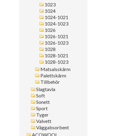
1023
1024
1024-1021
1024-1023
1026
1026-1021
1026-1023
1028
1028-1021
1028-1023
Matsalsskärm
Palettskärm
Tillbehör
Slagtavla
Soft
Sonett
Sport
Tyger
Valvett
Väggabsorbent
ACQWOOL