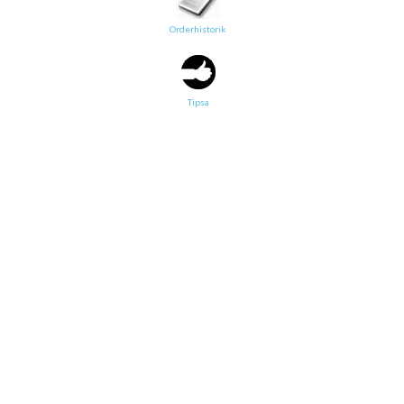
Orderhistorik
Tipsa en vän:
e-post*
Tipsa
Ditt namn*
Text
Direktlänk till denna sida
Länken ovan kommer att bakas in i ditt tips!