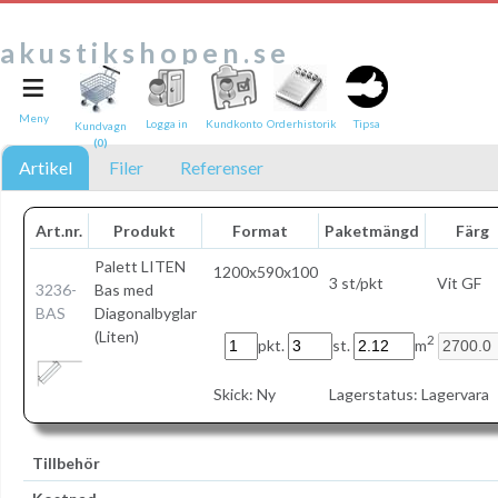
akustikshopen.se
≡
Tipsa en vän:
e-post*
Meny
Logga in
Kundkonto
Orderhistorik
Tipsa
Kundvagn
(0)
Ditt namn*
Artikel
Filer
Referenser
Text
Art.nr.
Produkt
Format
Paketmängd
Färg
Direktlänk till denna sida
Palett LITEN
1200x590x100
3 st/pkt
Vit GF
Länken ovan kommer att bakas in i ditt tips!
3236-
Bas med
BAS
Diagonalbyglar
(Liten)
2
pkt.
st.
m
Skick:
Ny
Lagerstatus:
Lagervara
Tillbehör