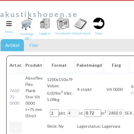
akustikshopen.se
≡
Tipsa en vän:
e-post*
Meny
Logga in
Kundkonto
Orderhistorik
Tipsa
Kundvagn
(0)
Ditt namn*
Artikel
Filer
Text
Art.nr.
Produkt
Format
Paketmängd
Färg
Direktlänk till denna sida
Länken ovan kommer att bakas in i ditt tips!
Absoflex
1200x150x79
Flex
Volym:
6
4 st/pkt
Vit 0000
7632-
Plank
3
/
0.039m
Vikt:
75-
Stor Vit
5.04kg
0000
0000
t=75 mm
2
pkt.
st.
m
SEK.
(Stor)
Skick:
Ny
Lagerstatus:
Lagervara