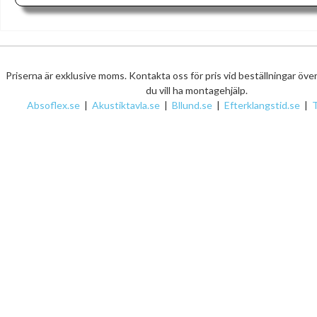
Priserna är exklusive moms. Kontakta oss för pris vid beställningar öve
du vill ha montagehjälp.
Absoflex.se
|
Akustiktavla.se
|
Bllund.se
|
Efterklangstid.se
|
T