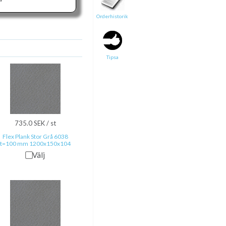
Orderhistorik
Tipsa en vän:
e-post*
Tipsa
Ditt namn*
Text
735.0 SEK / st
Direktlänk till denna sida
Flex Plank Stor Grå 6038
Länken ovan kommer att bakas in i ditt tips!
t=100 mm 1200x150x104
Välj