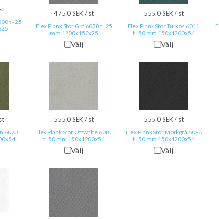
st
475.0 SEK / st
555.0 SEK / st
0000 t=25
Flex Plank Stor Grå 6038 t=25
Flex Plank Stor Turkos 6011
F
x25
mm 1200x150x25
t=50 mm 150x1200x54
Välj
Välj
st
555.0 SEK / st
555.0 SEK / st
ön 6073
Flex Plank Stor Offwhite 6081
Flex Plank Stor Mörkgrå 6098
00x54
t=50 mm 150x1200x54
t=50 mm 150x1200x54
Välj
Välj