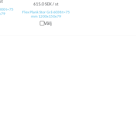
st
615.0 SEK / st
0000 t=75
Flex Plank Stor Grå 6038 t=75
x79
mm 1200x150x79
Välj