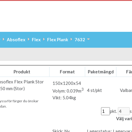
r
Absoflex
Flex
Flex Plank
7632
Produkt
Format
Paketmängd
Fä
bsoflex
Flex Plank Stor
150x1200x54
50 mm (Stor)
3
4 st/pkt
Valbar
Volym: 0.039m
Vikt: 5.04kg
yssa för färger du önskar
dan.
pkt.
s
Välj va
Skick:
Ny
Lagerstatus:
Lagervar