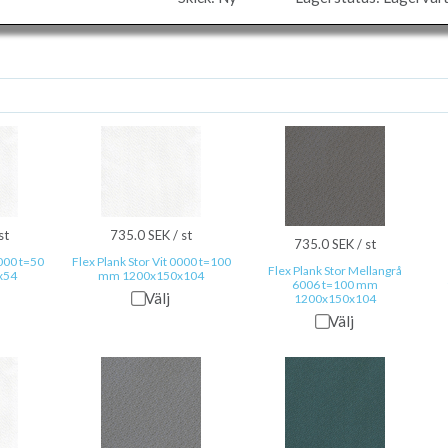
st
735.0 SEK / st
735.0 SEK / st
0000 t=50
Flex Plank Stor Vit 0000 t=100
Flex Plank Stor Mellangrå
x54
mm 1200x150x104
6006 t=100 mm
Välj
1200x150x104
Välj