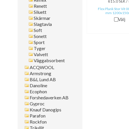
615.0 SEK / 
Renett
Flex Plank Stor Vit 
Siluett
mm 1200x150
Skärmar
Välj
Slagtavla
Soft
Sonett
Sport
Tyger
Valvett
Väggabsorbent
ACQWOOL
Armstrong
B&L Lund AB
Danoline
Ecophon
Forshedaverken AB
Gyproc
Knauf Danogips
Parafon
Rockfon
Träullit