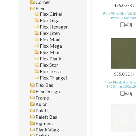
Corner
Montagesätt
475.0 SEK / 
Flex
Flex Cirkel
Flex Plank Stor Vit 
mm 1200x150
Sök i allt
Flex Giga
Välj
Flex Hexagon
Flex Liten
Flex Maxi
Flex Mega
Flex Mini
Flex Plank
Flex Stor
Flex Terra
555.0 SEK / 
Flex Triangel
Flex Plank Stor Gr
Flex Bas
t=50 mm 150x12
Flex Design
Välj
Frame
Kulör
Palett
Palett Bas
Pigment
Plank Vägg
Reflex