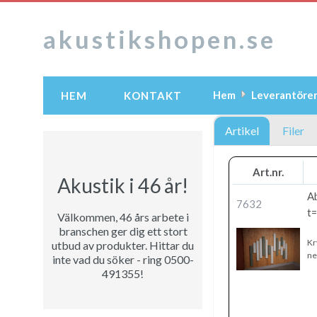
akustikshopen.se
Hem
Leverantöre
HEM
KONTAKT
Artikel
Filer
Art.nr.
Akustik i 46 år!
A
7632
t=
Välkommen, 46 års arbete i
branschen ger dig ett stort
Kr
utbud av produkter. Hittar du
ne
inte vad du söker - ring 0500-
491355!