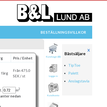
BESTÄLLNINGSVILLKOR
X
Bästsäljare
Kundvagn
(0)
rg
Pris / Enhet
TipToe
Från 475.0
Palett
 färg
SEK / st
Logga in
Anslagstavla
2
t.
m
rianter nedan
Kundkonto
a