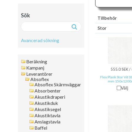
Sök
Tillbehör
Stor
Avancerad sökning
Avancerad sökning:
Beräkning
Fritext
Kampanj
555.0 SEK / 
Leverantörer
Artikelnr
Flex Plank Stor Vit 
Absoflex
mm 150x1200
Namn
Absoflex Skärmväggar
Välj
Leverantör
Absorbenter
Färg
Akustikdraperi
Akustikduk
Format
Akustiksegel
Tjocklek
Akustiktavla
Artikelgrupp
Anslagstavla
Kanttyp
Baffel
Placering