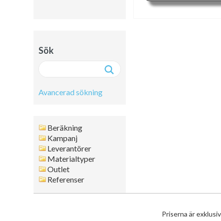
Sök
Avancerad sökning
Avancerad sökning:
Beräkning
Fritext
Kampanj
Leverantörer
Artikelnr
Materialtyper
Namn
Outlet
Leverantör
Referenser
Färg
Format
Tjocklek
Priserna är exklusi
Artikelgrupp