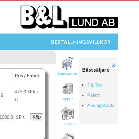
BESTÄLLNINGSVILLKOR
X
Bästsäljare
Kundvagn
(0)
g
Pris / Enhet
TipToe
475.0
SEK /
Palett
38
st
Logga in
Anslagstavla
Tipsa en vän:
SEK.
e-post*
Kundkonto
Ditt namn*