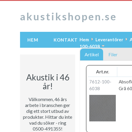
akustikshopen.se
Hem
Leverantörer
A
HEM
KONTAKT
100-6038
Artikel
Filer
Art.nr.
Akustik i 46
7612-100-
Absofl
år!
6038
Grå 60
Välkommen, 46 års
arbete i branschen ger
dig ett stort utbud av
produkter. Hittar du inte
vad du söker - ring
0500-491355!