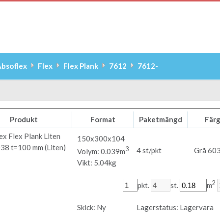
bsoflex
Flex
Flex Plank
7612
7612-
Produkt
Format
Paketmängd
Fär
ex
Flex Plank Liten
150x300x104
38 t=100 mm (Liten)
3
4 st/pkt
Grå 60
Volym: 0.039m
Vikt: 5.04kg
2
pkt.
st.
m
Skick:
Ny
Lagerstatus:
Lagervara