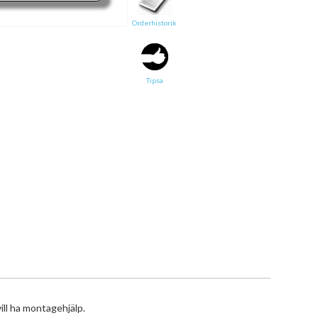
Orderhistorik
Text
Direktlänk till denna sida
Tipsa
Länken ovan kommer att bakas in i ditt tips!
ill ha montagehjälp.