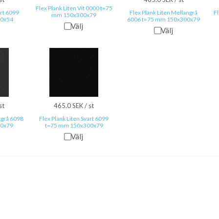
Flex Plank Liten Vit 0000 t=75
art 6099
Flex Plank Liten Mellangrå
F
mm 150x300x79
00x54
6006 t=75 mm 150x300x79
Välj
Välj
st
465.0 SEK / st
kgrå 6098
Flex Plank Liten Svart 6099
00x79
t=75 mm 150x300x79
Välj