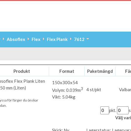
r
Absoflex
Flex
Flex Plank
7612
Produkt
Format
Paketmängd
Fä
bsoflex
Flex Plank Liten
150x300x54
50 mm (Liten)
3
4 st/pkt
Valbar
Volym: 0.039m
Vikt: 5.04kg
yssa för färger du önskar
dan.
pkt.
s
Välj va
Skick:
Ny
Lagerstatus:
Lagervar