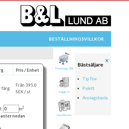
BESTÄLLNINGSVILLKOR
X
Bästsäljare
Kundvagn
(0)
rg
Pris / Enhet
TipToe
Från 395.0
Palett
 färg
SEK / st
Logga in
Anslagstavla
2
t.
m
rianter nedan
Kundkonto
a