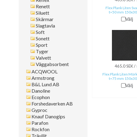
Renett
Flex Plank Liten Sv
Siluett
t=50 mm 150x3
Skärmar
Välj
Slagtavla
Soft
Sonett
Sport
Tyger
Valvett
Väggabsorbent
465.0 SEK / 
ACQWOOL
Flex Plank Liten Mör
Armstrong
t=75 mm 150x3
B&L Lund AB
Välj
Danoline
Ecophon
Forshedaverken AB
Gyproc
Knauf Danogips
Parafon
Rockfon
Träullit