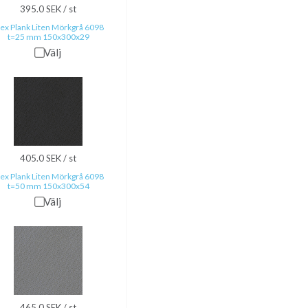
395.0 SEK / st
lex Plank Liten Mörkgrå 6098
t=25 mm 150x300x29
Välj
405.0 SEK / st
lex Plank Liten Mörkgrå 6098
t=50 mm 150x300x54
Välj
465.0 SEK / st