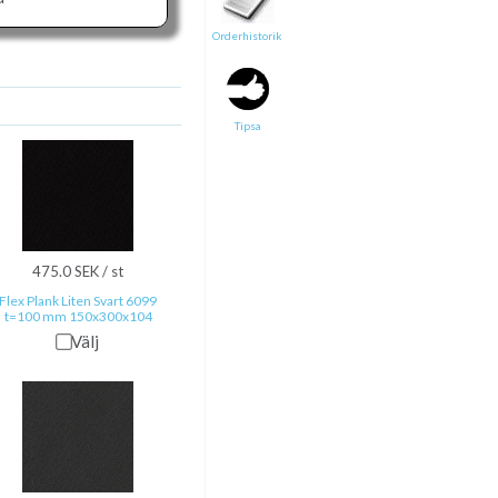
Orderhistorik
Tipsa en vän:
e-post*
Tipsa
Ditt namn*
Text
475.0 SEK / st
Direktlänk till denna sida
Flex Plank Liten Svart 6099
Länken ovan kommer att bakas in i ditt tips!
t=100 mm 150x300x104
Välj