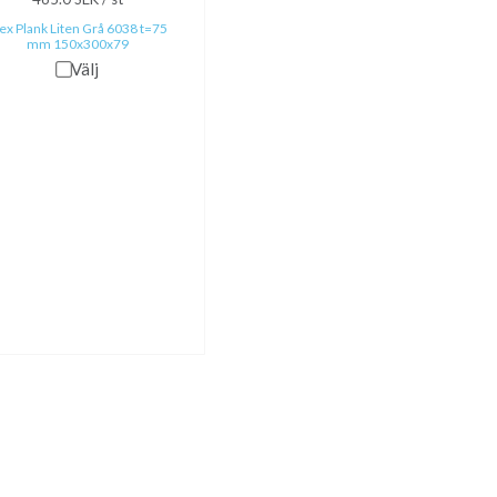
lex Plank Liten Grå 6038 t=75
mm 150x300x79
Välj