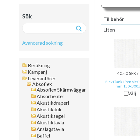
Sök
Tillbehör
Liten
Avancerad sökning
Avancerad sökning:
Beräkning
Fritext
Kampanj
405.0 SEK / 
Leverantörer
Artikelnr
Flex Plank Liten Vit 
Absoflex
mm 150x300x
Namn
Absoflex Skärmväggar
Välj
Leverantör
Absorbenter
Färg
Akustikdraperi
Akustikduk
Format
Akustiksegel
Tjocklek
Akustiktavla
Artikelgrupp
Anslagstavla
Kanttyp
Baffel
Placering