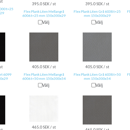
st
395.0 SEK / st
395.0 SEK / st
0000 t=25
Flex Plank Liten Mellangrå
Flex Plank Liten Grå 6038 t=25
F
29
6006 t=25 mm 150x300x29
mm 150x300x29
Välj
Välj
st
405.0 SEK / st
405.0 SEK / st
art 6099
Flex Plank Liten Mellangrå
Flex Plank Liten Grå 6038 t=50
F
00x29
6006 t=50 mm 150x300x54
mm 150x300x54
Välj
Välj
465.0 SEK / st
st
465.0 SEK / st