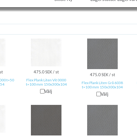
st
475.0 SEK / st
475.0 SEK / st
0000 t=50
Flex Plank Liten Vit 0000
Flex Plank Liten Grå 6038
54
t=100 mm 150x300x104
t=100 mm 150x300x104
Välj
Välj