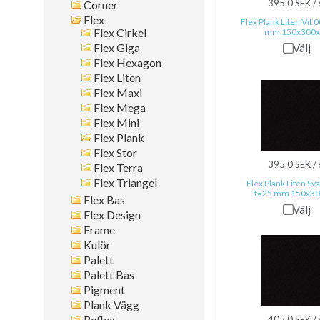
395.0 SEK / 
Corner
Montagesätt
Flex
Flex Plank Liten Vit 
Flex Cirkel
mm 150x300x
Sök i allt
Flex Giga
Välj
Flex Hexagon
Flex Liten
Flex Maxi
Flex Mega
Flex Mini
Flex Plank
Flex Stor
395.0 SEK / 
Flex Terra
Flex Triangel
Flex Plank Liten Sv
t=25 mm 150x3
Flex Bas
Välj
Flex Design
Frame
Kulör
Palett
Palett Bas
Pigment
Plank Vägg
Reflex
405.0 SEK / 