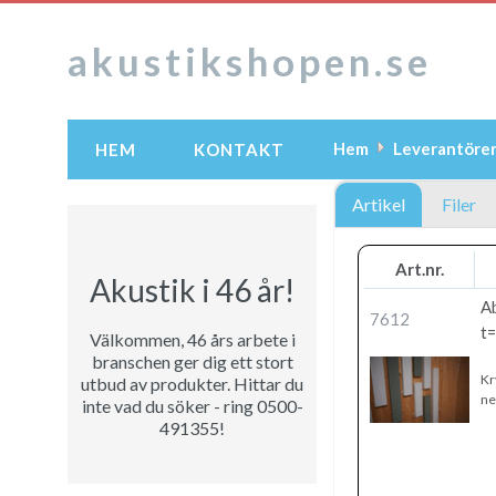
akustikshopen.se
Hem
Leverantöre
HEM
KONTAKT
Artikel
Filer
Art.nr.
Akustik i 46 år!
A
7612
t=
Välkommen, 46 års arbete i
branschen ger dig ett stort
Kr
utbud av produkter. Hittar du
ne
inte vad du söker - ring 0500-
491355!