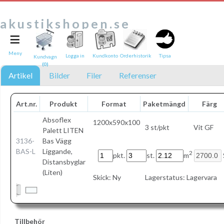
akustikshopen.se
≡
Tipsa en vän:
e-post*
Meny
Logga in
Kundkonto
Orderhistorik
Tipsa
Kundvagn
(0)
Ditt namn*
Artikel
Bilder
Filer
Referenser
Text
Art.nr.
Produkt
Format
Paketmängd
Färg
Direktlänk till denna sida
Absoflex
1200x590x100
3 st/pkt
Vit GF
Länken ovan kommer att bakas in i ditt tips!
Palett LITEN
3136-
Bas Vägg
BAS-L
Liggande,
2
pkt.
st.
m
Distansbyglar
(Liten)
Skick:
Ny
Lagerstatus:
Lagervara
Tillbehör